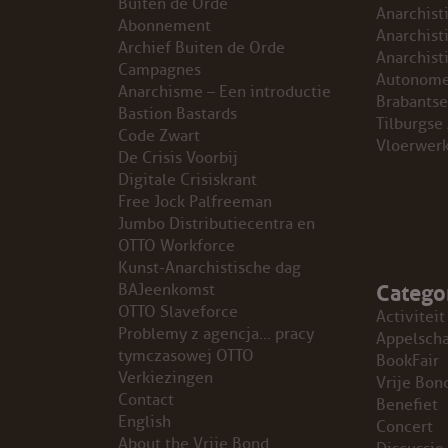
Buiten de Orde
Anarchist
Abonnement
GROEPEN
Anarchist
Archief Buiten de Orde
Anarchist
Campagnes
Autonome
ANARCHISTISCHE GROEP A’DAM
Anarchisme – Een introductie
Brabantse
Bastion Bastards
Tilburgse
Code Zwart
ANARCHISTISCH COLLECTIEF ANTWERPEN
Vloerwer
De Crisis Voorbij
Digitale Crisiskrant
ANARCHISTISCH COLLECTIEF BRUGGE
Free Jock Palfreeman
Jumbo Distributiecentra en
VB AMSTERDAM
OTTO Workforce
Kunst-Anarchistische dag
Catego
VRIJ COLLECTIEF KORTRIJK
BAJeenkomst
OTTO Slaveforce
Activiteit
Problemy z agencja… pracy
LEUVENSE ANARCHISTISCHE GROEP
Appelsch
tymczasowej OTTO
BookFair
Verkiezingen
Vrije Bon
VB BELGIË
Contact
Benefiet
English
Concert
VB UTRECHT
About the Vrije Bond