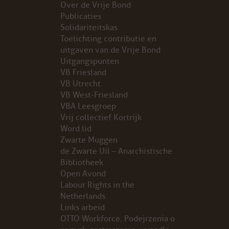
Over de Vrije Bond
Publicaties
PROBLEMY Z AGENCJA… PRACY TYMCZASOWEJ OTT
Solidariteitskas
Toelichting contributie en
KUNST-ANARCHISTISCHE DAG BAJEENKOMST
uitgaven van de Vrije Bond
Uitgangspunten
VB Friesland
VERKIEZINGEN
VB Utrecht
VB West-Friesland
BASTION BASTARDS
VBA Leesgroep
Vrij collectief Kortrijk
DE CRISIS VOORBIJ
Word lid
Zwarte Muggen
CODE ZWART
de Zwarte Uil – Anarchistische
Bibliotheek
Open Avond
FREE JOCK PALFREEMAN
Labour Rights in the
Netherlands
BUITEN DE ORDE
Links arbeid
OTTO Workforce. Podejrzenia o
ABONNEMENT