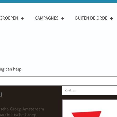
GROEPEN
CAMPAGNES
BUITEN DE ORDE
ing can help.
Search
l
for:
ische Groep Amsterdam
archistische Groep