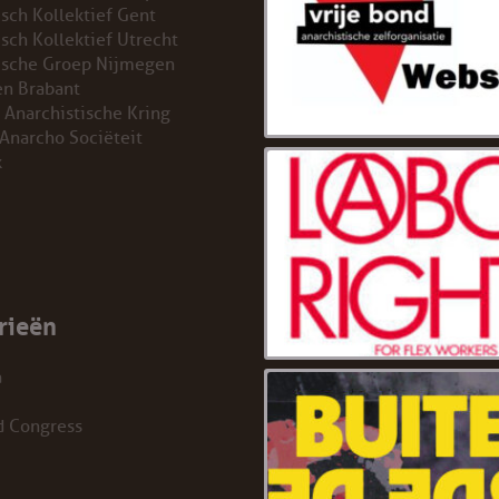
isch Kollektief Gent
isch Kollektief Utrecht
ische Groep Nijmegen
n Brabant
 Anarchistische Kring
 Anarcho Sociëteit
k
rieën
a
d Congress