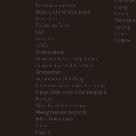
Discussie
Become a member
lezing
VB FRIESLAND
History of the Vrije Bond
Nieuws
Principles
Press rel
Solidarity Fund
VB WEST-FRIESLAND
Oproep
FAQ
Demo
Groepen
Update
ZWARTE MUGGEN
AAGU
Uitzetbureau
WERKGROEP ARBEID
Anarchistische Groep A’dam
Anarchistische Bibliotheek
WERKGROEP PROPAGANDA
Amsterdam
Autonomen Den Haag
Leuvense Anarchistische Groep
CAMPAGNES
Ligue Libre, Vrije Bond belgique
Français
ANARCHISME – EEN INTRODUCTIE
Vrije Bond Amsterdam
Werkgroep propaganda
OTTO SLAVEFORCE
Info / Downloads
Links
Logo’s
JUMBO DISTRIBUTIECENTRA EN OTTO WORKFORCE