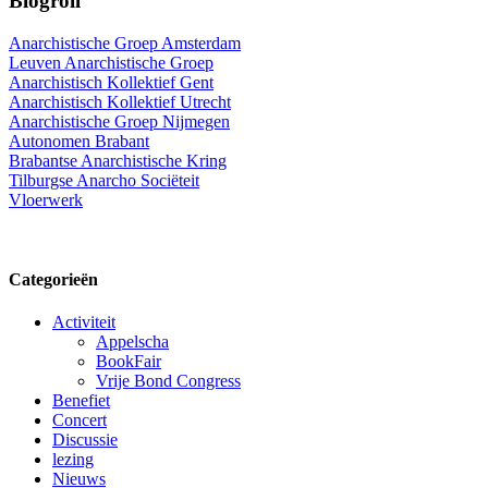
Blogroll
Anarchistische Groep Amsterdam
Leuven Anarchistische Groep
Anarchistisch Kollektief Gent
Anarchistisch Kollektief Utrecht
Anarchistische Groep Nijmegen
Autonomen Brabant
Brabantse Anarchistische Kring
Tilburgse Anarcho Sociëteit
Vloerwerk
Categorieën
Activiteit
Appelscha
BookFair
Vrije Bond Congress
Benefiet
Concert
Discussie
lezing
Nieuws