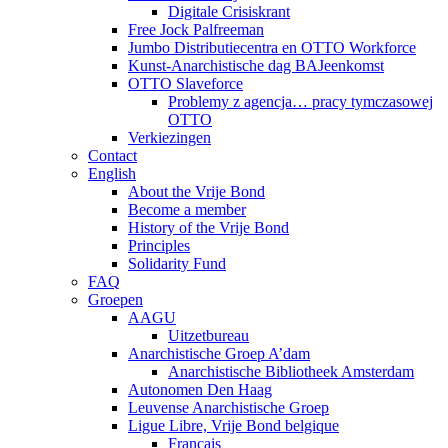
Digitale Crisiskrant
Free Jock Palfreeman
Jumbo Distributiecentra en OTTO Workforce
Kunst-Anarchistische dag BAJeenkomst
OTTO Slaveforce
Problemy z agencja… pracy tymczasowej
OTTO
Verkiezingen
Contact
English
About the Vrije Bond
Become a member
History of the Vrije Bond
Principles
Solidarity Fund
FAQ
Groepen
AAGU
Uitzetbureau
Anarchistische Groep A’dam
Anarchistische Bibliotheek Amsterdam
Autonomen Den Haag
Leuvense Anarchistische Groep
Ligue Libre, Vrije Bond belgique
Français