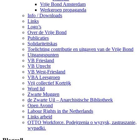
Vrije Bond Amsterdam
Werkgroep propaganda
Info / Downloads
Links
Logo’s
Over de Vrije Bond
Publicaties
Solidariteitskas
Toelichting contributie en uitgaven van de Vrije Bond
Uitgangspunten
VB Friesland
VB Utrecht
VB West-Friesland
VBA Leesgroep
Vrij collectief Kortrijk
Word lid
Zwarte Muggen
de Zwarte Uil – Anarchistische Bibliotheek
Open Avond
Labour Rights in the Netherlands
Links arbeid
OTTO Workforce. Podejrzenia o wyzysk, zastraszanie,
wypadki.