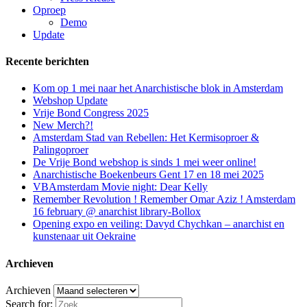
Oproep
Demo
Update
Recente berichten
Kom op 1 mei naar het Anarchistische blok in Amsterdam
Webshop Update
Vrije Bond Congress 2025
New Merch?!
Amsterdam Stad van Rebellen: Het Kermisoproer &
Palingoproer
De Vrije Bond webshop is sinds 1 mei weer online!
Anarchistische Boekenbeurs Gent 17 en 18 mei 2025
VBAmsterdam Movie night: Dear Kelly
Remember Revolution ! Remember Omar Aziz ! Amsterdam
16 february @ anarchist library-Bollox
Opening expo en veiling: Davyd Chychkan – anarchist en
kunstenaar uit Oekraine
Archieven
Archieven
Search for: