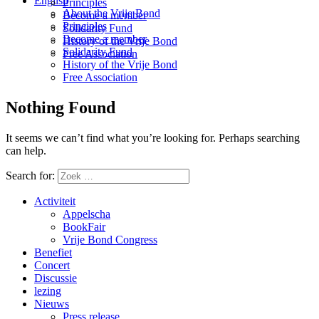
English
Principles
About the Vrije Bond
Become a member
Principles
Solidarity Fund
Become a member
History of the Vrije Bond
Solidarity Fund
Free Association
History of the Vrije Bond
Free Association
Nothing Found
It seems we can’t find what you’re looking for. Perhaps searching
can help.
Search for:
Activiteit
Appelscha
BookFair
Vrije Bond Congress
Benefiet
Concert
Discussie
lezing
Nieuws
Press release