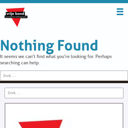
Search
for:
BOND
Nothing Found
OVER DE VRIJE BOND
UITGANGSPUNTEN
It seems we can’t find what you’re looking for. Perhaps
searching can help.
FAQ
Search
for:
WORD LID
Search
CONTRIBUTIE
for:
SOLIDARITEITSKAS
CONTACT