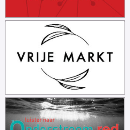
PROBLEMY Z AGENCJA… PRACY TYMCZASOWEJ
OTTO
KUNST-ANARCHISTISCHE DAG BAJEENKOMST
VERKIEZINGEN
BASTION BASTARDS
DE CRISIS VOORBIJ
CODE ZWART
FREE JOCK PALFREEMAN
BUITEN DE ORDE