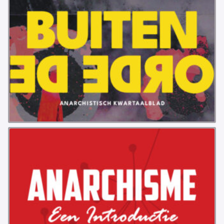
VB FRIESLAND
VB WEST-FRIESLAND
ZWARTE MUGGEN
WERKGROEP ARBEID
WERKGROEP PROPAGANDA
CAMPAGNES
ANARCHISME – EEN INTRODUCTIE
OTTO SLAVEFORCE
JUMBO DISTRIBUTIECENTRA EN OTTO WORKFORCE