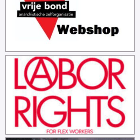
GROEPEN
ANARCHISTISCHE GROEP A’DAM
ANARCHISTISCH COLLECTIEF ANTWERPEN
ANARCHISTISCH COLLECTIEF BRUGGE
VB AMSTERDAM
VRIJ COLLECTIEF KORTRIJK
LEUVENSE ANARCHISTISCHE GROEP
VB BELGIË
VB UTRECHT