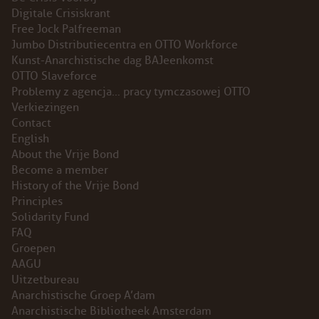
Digitale Crisiskrant
INSTAGRAM
Free Jock Palfreeman
Jumbo Distributiecentra en OTTO Workforce
BLUESKY
Kunst-Anarchistische dag BAJeenkomst
OTTO Slaveforce
Problemy z agencja… pracy tymczasowej OTTO
ENGLISH
Verkiezingen
Contact
ABOUT THE VRIJE BOND
English
About the Vrije Bond
PRINCIPLES
Become a member
History of the Vrije Bond
Principles
BECOME A MEMBER
Solidarity Fund
FAQ
SOLIDARITY FUND
Groepen
AAGU
HISTORY OF THE VRIJE BOND
Uitzetbureau
Anarchistische Groep A’dam
FREE ASSOCIATION
Anarchistische Bibliotheek Amsterdam