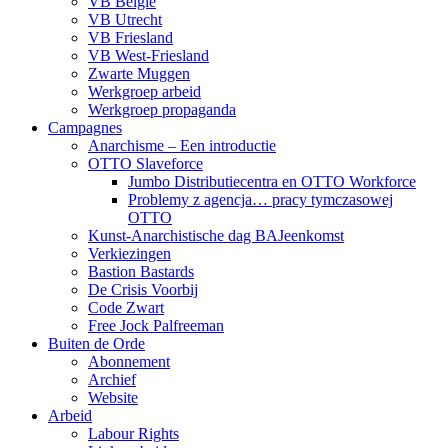
VB België
VB Utrecht
VB Friesland
VB West-Friesland
Zwarte Muggen
Werkgroep arbeid
Werkgroep propaganda
Campagnes
Anarchisme – Een introductie
OTTO Slaveforce
Jumbo Distributiecentra en OTTO Workforce
Problemy z agencja… pracy tymczasowej
OTTO
Kunst-Anarchistische dag BAJeenkomst
Verkiezingen
Bastion Bastards
De Crisis Voorbij
Code Zwart
Free Jock Palfreeman
Buiten de Orde
Abonnement
Archief
Website
Arbeid
Labour Rights