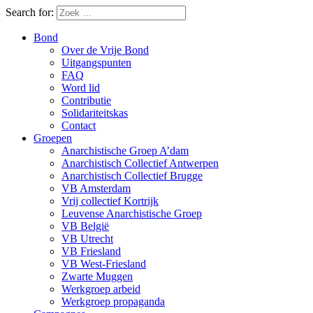
Search for:
Bond
Over de Vrije Bond
Uitgangspunten
FAQ
Word lid
Contributie
Solidariteitskas
Contact
Groepen
Anarchistische Groep A’dam
Anarchistisch Collectief Antwerpen
Anarchistisch Collectief Brugge
VB Amsterdam
Vrij collectief Kortrijk
Leuvense Anarchistische Groep
VB België
VB Utrecht
VB Friesland
VB West-Friesland
Zwarte Muggen
Werkgroep arbeid
Werkgroep propaganda