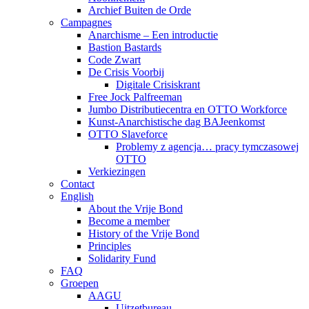
Archief Buiten de Orde
Campagnes
Anarchisme – Een introductie
Bastion Bastards
Code Zwart
De Crisis Voorbij
Digitale Crisiskrant
Free Jock Palfreeman
Jumbo Distributiecentra en OTTO Workforce
Kunst-Anarchistische dag BAJeenkomst
OTTO Slaveforce
Problemy z agencja… pracy tymczasowej
OTTO
Verkiezingen
Contact
English
About the Vrije Bond
Become a member
History of the Vrije Bond
Principles
Solidarity Fund
FAQ
Groepen
AAGU
Uitzetbureau