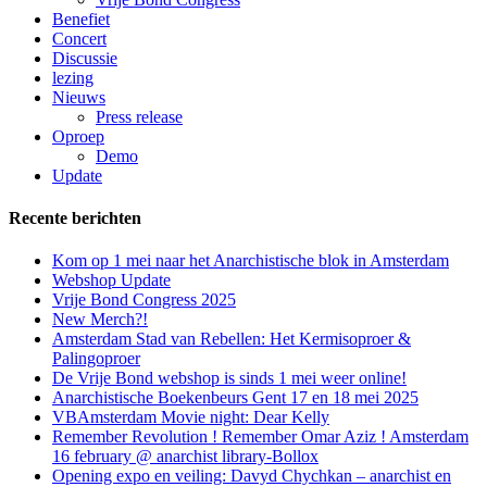
Benefiet
Concert
Discussie
lezing
Nieuws
Press release
Oproep
Demo
Update
Recente berichten
Kom op 1 mei naar het Anarchistische blok in Amsterdam
Webshop Update
Vrije Bond Congress 2025
New Merch?!
Amsterdam Stad van Rebellen: Het Kermisoproer &
Palingoproer
De Vrije Bond webshop is sinds 1 mei weer online!
Anarchistische Boekenbeurs Gent 17 en 18 mei 2025
VBAmsterdam Movie night: Dear Kelly
Remember Revolution ! Remember Omar Aziz ! Amsterdam
16 february @ anarchist library-Bollox
Opening expo en veiling: Davyd Chychkan – anarchist en