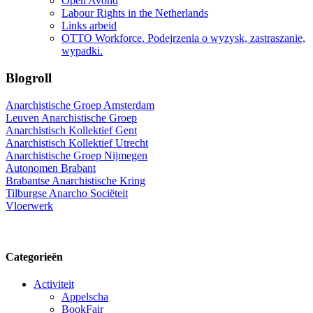
Open Avond
Labour Rights in the Netherlands
Links arbeid
OTTO Workforce. Podejrzenia o wyzysk, zastraszanie,
wypadki.
Blogroll
Anarchistische Groep Amsterdam
Leuven Anarchistische Groep
Anarchistisch Kollektief Gent
Anarchistisch Kollektief Utrecht
Anarchistische Groep Nijmegen
Autonomen Brabant
Brabantse Anarchistische Kring
Tilburgse Anarcho Sociëteit
Vloerwerk
Categorieën
Activiteit
Appelscha
BookFair