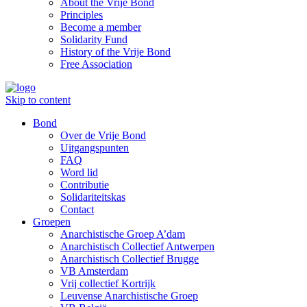
About the Vrije Bond
Principles
Become a member
Solidarity Fund
History of the Vrije Bond
Free Association
Skip to content
Bond
Over de Vrije Bond
Uitgangspunten
FAQ
Word lid
Contributie
Solidariteitskas
Contact
Groepen
Anarchistische Groep A’dam
Anarchistisch Collectief Antwerpen
Anarchistisch Collectief Brugge
VB Amsterdam
Vrij collectief Kortrijk
Leuvense Anarchistische Groep