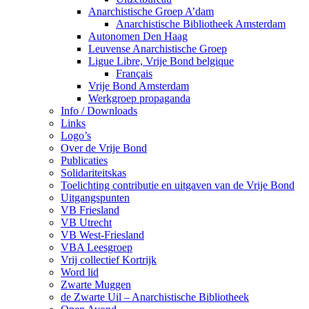
Anarchistische Groep A’dam
Anarchistische Bibliotheek Amsterdam
Autonomen Den Haag
Leuvense Anarchistische Groep
Ligue Libre, Vrije Bond belgique
Français
Vrije Bond Amsterdam
Werkgroep propaganda
Info / Downloads
Links
Logo’s
Over de Vrije Bond
Publicaties
Solidariteitskas
Toelichting contributie en uitgaven van de Vrije Bond
Uitgangspunten
VB Friesland
VB Utrecht
VB West-Friesland
VBA Leesgroep
Vrij collectief Kortrijk
Word lid
Zwarte Muggen
de Zwarte Uil – Anarchistische Bibliotheek