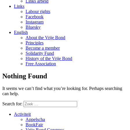
Links arbeid
Links
Labour rights
Facebook
Instagram
Bluesky
English
About the Vrije Bond
Principles
Become a member
Solidarity Fund
History of the Vrije Bond
Free Association
Nothing Found
It seems we can’t find what you’re looking for. Perhaps searching
can help.
Search for:
Activiteit
Appelscha
BookFair
Vrije Bond Congress