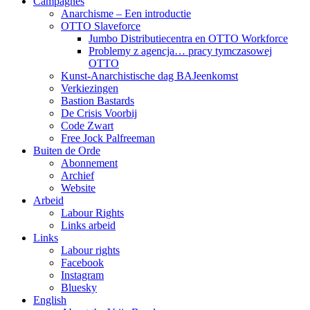
Campagnes
Anarchisme – Een introductie
OTTO Slaveforce
Jumbo Distributiecentra en OTTO Workforce
Problemy z agencja… pracy tymczasowej
OTTO
Kunst-Anarchistische dag BAJeenkomst
Verkiezingen
Bastion Bastards
De Crisis Voorbij
Code Zwart
Free Jock Palfreeman
Buiten de Orde
Abonnement
Archief
Website
Arbeid
Labour Rights
Links arbeid
Links
Labour rights
Facebook
Instagram
Bluesky
English