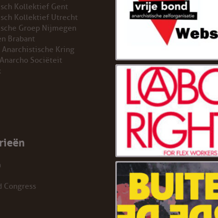
isch Kollektief Gent
isch Kollektief Utrecht
ische Groep Nijmegen
n Brabant
 Anarchistische Kring
 Anarcho Sociëteit
k
rieën
a
d Congress