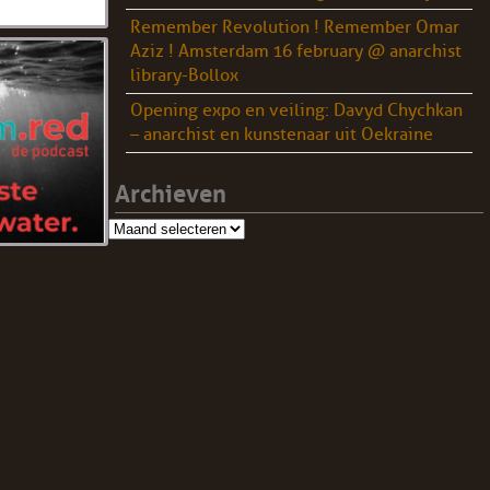
Remember Revolution ! Remember Omar
Aziz ! Amsterdam 16 february @ anarchist
library-Bollox
Opening expo en veiling: Davyd Chychkan
– anarchist en kunstenaar uit Oekraine
Archieven
Archieven