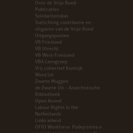
Over de Vrije Bond
Publicaties
PROBLEMY Z AGENCJA… PRACY TYMCZASOWEJ OTT
Solidariteitskas
Toelichting contributie en
KUNST-ANARCHISTISCHE DAG BAJEENKOMST
uitgaven van de Vrije Bond
Uitgangspunten
VB Friesland
VERKIEZINGEN
VB Utrecht
VB West-Friesland
BASTION BASTARDS
VBA Leesgroep
Vrij collectief Kortrijk
DE CRISIS VOORBIJ
Word lid
Zwarte Muggen
CODE ZWART
de Zwarte Uil – Anarchistische
Bibliotheek
Open Avond
FREE JOCK PALFREEMAN
Labour Rights in the
Netherlands
BUITEN DE ORDE
Links arbeid
OTTO Workforce. Podejrzenia o
ABONNEMENT