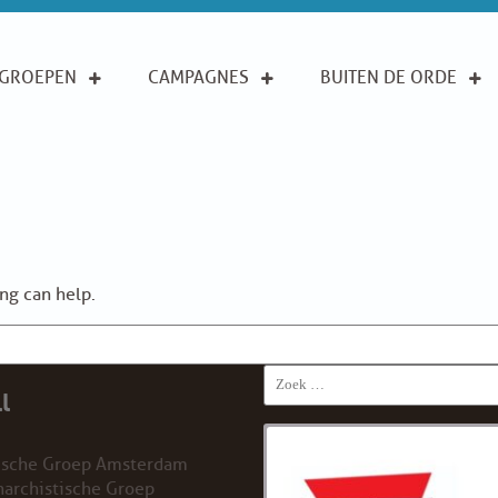
GROEPEN
CAMPAGNES
BUITEN DE ORDE
ing can help.
Search
l
for:
ische Groep Amsterdam
archistische Groep