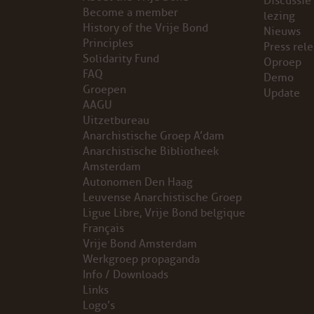
Discussie
Become a member
lezing
VB FRIESLAND
History of the Vrije Bond
Nieuws
Principles
Press rel
Solidarity Fund
VB WEST-FRIESLAND
Oproep
FAQ
Demo
Groepen
Update
ZWARTE MUGGEN
AAGU
Uitzetbureau
WERKGROEP ARBEID
Anarchistische Groep A’dam
Anarchistische Bibliotheek
WERKGROEP PROPAGANDA
Amsterdam
Autonomen Den Haag
Leuvense Anarchistische Groep
CAMPAGNES
Ligue Libre, Vrije Bond belgique
Français
ANARCHISME – EEN INTRODUCTIE
Vrije Bond Amsterdam
Werkgroep propaganda
OTTO SLAVEFORCE
Info / Downloads
Links
Logo’s
JUMBO DISTRIBUTIECENTRA EN OTTO WORKFORCE