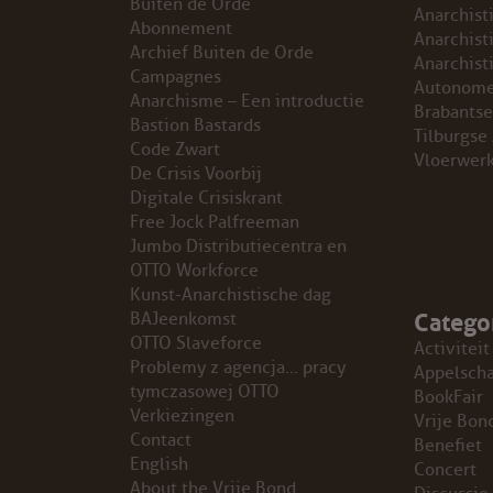
Buiten de Orde
Anarchist
Abonnement
GROEPEN
Anarchist
Archief Buiten de Orde
Anarchist
Campagnes
Autonome
ANARCHISTISCHE GROEP A’DAM
Anarchisme – Een introductie
Brabantse
Bastion Bastards
Tilburgse
Code Zwart
ANARCHISTISCH COLLECTIEF ANTWERPEN
Vloerwer
De Crisis Voorbij
Digitale Crisiskrant
ANARCHISTISCH COLLECTIEF BRUGGE
Free Jock Palfreeman
Jumbo Distributiecentra en
VB AMSTERDAM
OTTO Workforce
Kunst-Anarchistische dag
Catego
VRIJ COLLECTIEF KORTRIJK
BAJeenkomst
OTTO Slaveforce
Activiteit
Problemy z agencja… pracy
LEUVENSE ANARCHISTISCHE GROEP
Appelsch
tymczasowej OTTO
BookFair
Verkiezingen
Vrije Bon
VB BELGIË
Contact
Benefiet
English
Concert
VB UTRECHT
About the Vrije Bond