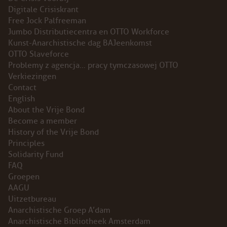
Digitale Crisiskrant
INSTAGRAM
Free Jock Palfreeman
Jumbo Distributiecentra en OTTO Workforce
BLUESKY
Kunst-Anarchistische dag BAJeenkomst
OTTO Slaveforce
Problemy z agencja… pracy tymczasowej OTTO
ENGLISH
Verkiezingen
Contact
ABOUT THE VRIJE BOND
English
About the Vrije Bond
PRINCIPLES
Become a member
History of the Vrije Bond
Principles
BECOME A MEMBER
Solidarity Fund
FAQ
SOLIDARITY FUND
Groepen
AAGU
HISTORY OF THE VRIJE BOND
Uitzetbureau
Anarchistische Groep A’dam
FREE ASSOCIATION
Anarchistische Bibliotheek Amsterdam