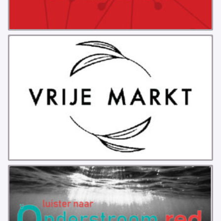
PROBLEMY Z AGENCJA… PRACY TYMCZASOWEJ
OTTO
KUNST-ANARCHISTISCHE DAG BAJEENKOMST
VERKIEZINGEN
BASTION BASTARDS
DE CRISIS VOORBIJ
CODE ZWART
FREE JOCK PALFREEMAN
BUITEN DE ORDE