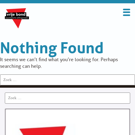
Search
for:
BOND
Nothing Found
OVER DE VRIJE BOND
UITGANGSPUNTEN
It seems we can’t find what you’re looking for. Perhaps
searching can help.
FAQ
Search
for:
WORD LID
Search
CONTRIBUTIE
for:
SOLIDARITEITSKAS
CONTACT