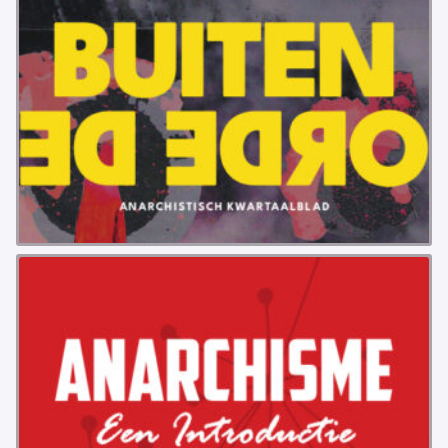
VB FRIESLAND
VB WEST-FRIESLAND
ZWARTE MUGGEN
WERKGROEP ARBEID
WERKGROEP PROPAGANDA
CAMPAGNES
ANARCHISME – EEN INTRODUCTIE
OTTO SLAVEFORCE
JUMBO DISTRIBUTIECENTRA EN OTTO WORKFORCE