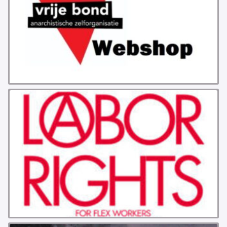
GROEPEN
ANARCHISTISCHE GROEP A’DAM
ANARCHISTISCH COLLECTIEF ANTWERPEN
ANARCHISTISCH COLLECTIEF BRUGGE
VB AMSTERDAM
VRIJ COLLECTIEF KORTRIJK
LEUVENSE ANARCHISTISCHE GROEP
VB BELGIË
VB UTRECHT