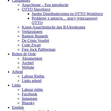
Campagnes
Anarchisme – Een introductie
OTTO Slaveforce
Jumbo Distributiecentra en OTTO Workforce
Problemy z agencja… pracy tymczasowej
OTTO
Kunst-Anarchistische dag BAJeenkomst
Verkiezingen
Bastion Bastards
De Crisis Voorbij
Code Zwart
Free Jock Palfreeman
Buiten de Orde
Abonnement
Archief
Website
Arbeid
Labour Rights
Links arbeid
Links
Labour rights
Facebook
Instagram
Bluesky
English