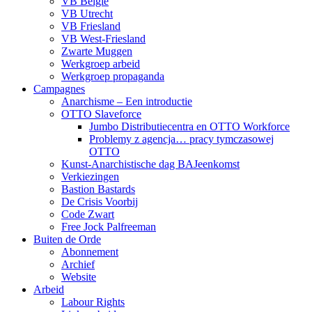
VB België
VB Utrecht
VB Friesland
VB West-Friesland
Zwarte Muggen
Werkgroep arbeid
Werkgroep propaganda
Campagnes
Anarchisme – Een introductie
OTTO Slaveforce
Jumbo Distributiecentra en OTTO Workforce
Problemy z agencja… pracy tymczasowej
OTTO
Kunst-Anarchistische dag BAJeenkomst
Verkiezingen
Bastion Bastards
De Crisis Voorbij
Code Zwart
Free Jock Palfreeman
Buiten de Orde
Abonnement
Archief
Website
Arbeid
Labour Rights