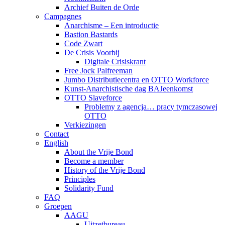
Archief Buiten de Orde
Campagnes
Anarchisme – Een introductie
Bastion Bastards
Code Zwart
De Crisis Voorbij
Digitale Crisiskrant
Free Jock Palfreeman
Jumbo Distributiecentra en OTTO Workforce
Kunst-Anarchistische dag BAJeenkomst
OTTO Slaveforce
Problemy z agencja… pracy tymczasowej
OTTO
Verkiezingen
Contact
English
About the Vrije Bond
Become a member
History of the Vrije Bond
Principles
Solidarity Fund
FAQ
Groepen
AAGU
Uitzetbureau