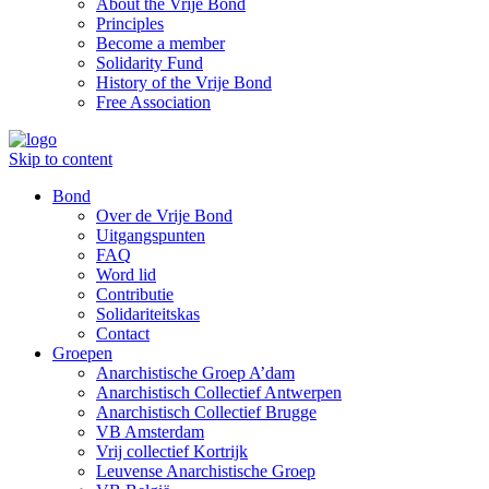
About the Vrije Bond
Principles
Become a member
Solidarity Fund
History of the Vrije Bond
Free Association
Skip to content
Bond
Over de Vrije Bond
Uitgangspunten
FAQ
Word lid
Contributie
Solidariteitskas
Contact
Groepen
Anarchistische Groep A’dam
Anarchistisch Collectief Antwerpen
Anarchistisch Collectief Brugge
VB Amsterdam
Vrij collectief Kortrijk
Leuvense Anarchistische Groep