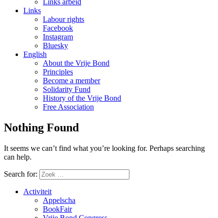
Links arbeid
Links
Labour rights
Facebook
Instagram
Bluesky
English
About the Vrije Bond
Principles
Become a member
Solidarity Fund
History of the Vrije Bond
Free Association
Nothing Found
It seems we can’t find what you’re looking for. Perhaps searching
can help.
Search for:
Activiteit
Appelscha
BookFair
Vrije Bond Congress