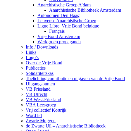
Anarchistische Groep A’dam
Anarchistische Bibliotheek Amsterdam
Autonomen Den Haag
Leuvense Anarchistische Groep
Ligue Libre, Vrije Bond belgique
Français
Vrije Bond Amsterdam
Werkgroep propaganda
Info / Downloads
Links
Logo’s
Over de Vrije Bond
Publicaties
Solidariteitskas
Toelichting contributie en uitgaven van de Vrije Bond
Uitgangspunten
VB Friesland
VB Utrecht
VB West-Friesland
VBA Leesgroep
Vrij collectief Kortrijk
Word lid
Zwarte Muggen
de Zwarte Uil – Anarchistische Bibliotheek