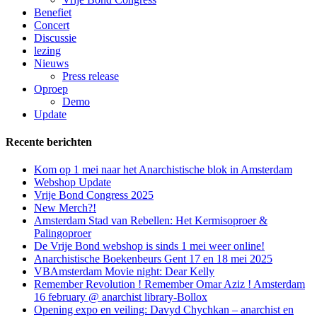
Benefiet
Concert
Discussie
lezing
Nieuws
Press release
Oproep
Demo
Update
Recente berichten
Kom op 1 mei naar het Anarchistische blok in Amsterdam
Webshop Update
Vrije Bond Congress 2025
New Merch?!
Amsterdam Stad van Rebellen: Het Kermisoproer &
Palingoproer
De Vrije Bond webshop is sinds 1 mei weer online!
Anarchistische Boekenbeurs Gent 17 en 18 mei 2025
VBAmsterdam Movie night: Dear Kelly
Remember Revolution ! Remember Omar Aziz ! Amsterdam
16 february @ anarchist library-Bollox
Opening expo en veiling: Davyd Chychkan – anarchist en