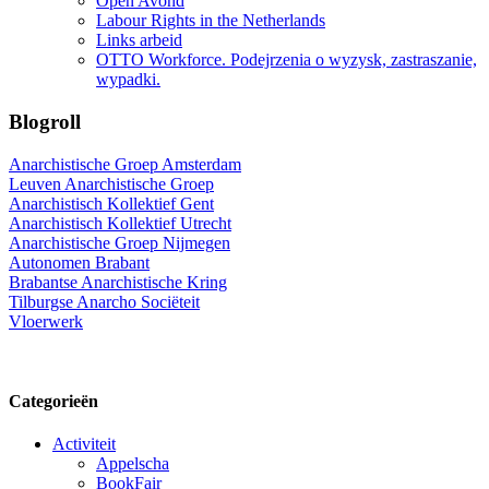
Open Avond
Labour Rights in the Netherlands
Links arbeid
OTTO Workforce. Podejrzenia o wyzysk, zastraszanie,
wypadki.
Blogroll
Anarchistische Groep Amsterdam
Leuven Anarchistische Groep
Anarchistisch Kollektief Gent
Anarchistisch Kollektief Utrecht
Anarchistische Groep Nijmegen
Autonomen Brabant
Brabantse Anarchistische Kring
Tilburgse Anarcho Sociëteit
Vloerwerk
Categorieën
Activiteit
Appelscha
BookFair