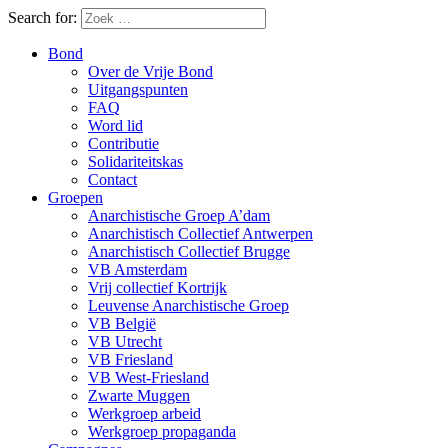
Search for:
Bond
Over de Vrije Bond
Uitgangspunten
FAQ
Word lid
Contributie
Solidariteitskas
Contact
Groepen
Anarchistische Groep A’dam
Anarchistisch Collectief Antwerpen
Anarchistisch Collectief Brugge
VB Amsterdam
Vrij collectief Kortrijk
Leuvense Anarchistische Groep
VB België
VB Utrecht
VB Friesland
VB West-Friesland
Zwarte Muggen
Werkgroep arbeid
Werkgroep propaganda