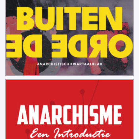
VB FRIESLAND
VB WEST-FRIESLAND
ZWARTE MUGGEN
WERKGROEP ARBEID
WERKGROEP PROPAGANDA
CAMPAGNES
ANARCHISME – EEN INTRODUCTIE
OTTO SLAVEFORCE
JUMBO DISTRIBUTIECENTRA EN OTTO WORKFORCE