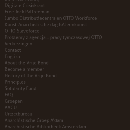
Digitale Crisiskrant
INSTAGRAM
Free Jock Palfreeman
Jumbo Distributiecentra en OTTO Workforce
BLUESKY
Kunst-Anarchistische dag BAJeenkomst
OTTO Slaveforce
Problemy z agencja… pracy tymczasowej OTTO
ENGLISH
Verkiezingen
Contact
ABOUT THE VRIJE BOND
English
About the Vrije Bond
PRINCIPLES
Become a member
History of the Vrije Bond
Principles
BECOME A MEMBER
Solidarity Fund
FAQ
SOLIDARITY FUND
Groepen
AAGU
HISTORY OF THE VRIJE BOND
Uitzetbureau
Anarchistische Groep A’dam
FREE ASSOCIATION
Anarchistische Bibliotheek Amsterdam