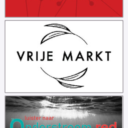
PROBLEMY Z AGENCJA… PRACY TYMCZASOWEJ
OTTO
KUNST-ANARCHISTISCHE DAG BAJEENKOMST
VERKIEZINGEN
BASTION BASTARDS
DE CRISIS VOORBIJ
CODE ZWART
FREE JOCK PALFREEMAN
BUITEN DE ORDE