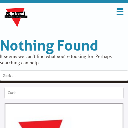
Search
for:
BOND
Nothing Found
OVER DE VRIJE BOND
UITGANGSPUNTEN
It seems we can’t find what you’re looking for. Perhaps
searching can help.
FAQ
Search
for:
WORD LID
Search
CONTRIBUTIE
for:
SOLIDARITEITSKAS
CONTACT