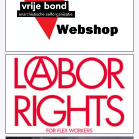
GROEPEN
ANARCHISTISCHE GROEP A’DAM
ANARCHISTISCH COLLECTIEF ANTWERPEN
ANARCHISTISCH COLLECTIEF BRUGGE
VB AMSTERDAM
VRIJ COLLECTIEF KORTRIJK
LEUVENSE ANARCHISTISCHE GROEP
VB BELGIË
VB UTRECHT