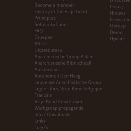
Discussie
Become a member
lezing
VB FRIESLAND
History of the Vrije Bond
Nieuws
Principles
Press rel
Solidarity Fund
VB WEST-FRIESLAND
Oproep
FAQ
Demo
Groepen
Update
ZWARTE MUGGEN
AAGU
Uitzetbureau
WERKGROEP ARBEID
Anarchistische Groep A’dam
Anarchistische Bibliotheek
WERKGROEP PROPAGANDA
Amsterdam
Autonomen Den Haag
Leuvense Anarchistische Groep
CAMPAGNES
Ligue Libre, Vrije Bond belgique
Français
ANARCHISME – EEN INTRODUCTIE
Vrije Bond Amsterdam
Werkgroep propaganda
OTTO SLAVEFORCE
Info / Downloads
Links
Logo’s
JUMBO DISTRIBUTIECENTRA EN OTTO WORKFORCE