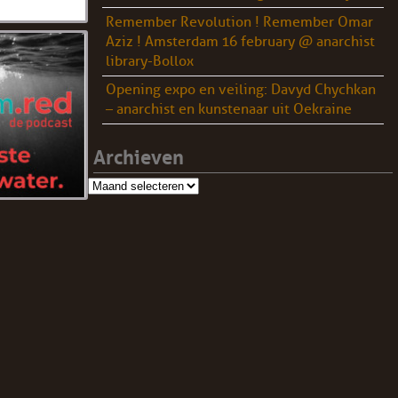
Remember Revolution ! Remember Omar
Aziz ! Amsterdam 16 february @ anarchist
library-Bollox
Opening expo en veiling: Davyd Chychkan
– anarchist en kunstenaar uit Oekraine
Archieven
Archieven