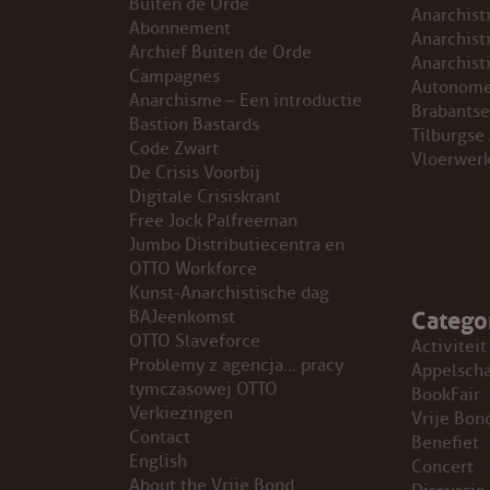
Buiten de Orde
Anarchist
Abonnement
GROEPEN
Anarchist
Archief Buiten de Orde
Anarchist
Campagnes
Autonome
ANARCHISTISCHE GROEP A’DAM
Anarchisme – Een introductie
Brabantse
Bastion Bastards
Tilburgse
Code Zwart
ANARCHISTISCH COLLECTIEF ANTWERPEN
Vloerwer
De Crisis Voorbij
Digitale Crisiskrant
ANARCHISTISCH COLLECTIEF BRUGGE
Free Jock Palfreeman
Jumbo Distributiecentra en
VB AMSTERDAM
OTTO Workforce
Kunst-Anarchistische dag
Catego
VRIJ COLLECTIEF KORTRIJK
BAJeenkomst
OTTO Slaveforce
Activiteit
Problemy z agencja… pracy
LEUVENSE ANARCHISTISCHE GROEP
Appelsch
tymczasowej OTTO
BookFair
Verkiezingen
Vrije Bon
VB BELGIË
Contact
Benefiet
English
Concert
VB UTRECHT
About the Vrije Bond