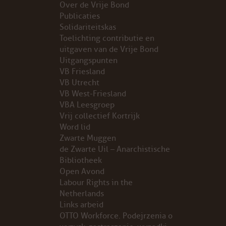
Over de Vrije Bond
Publicaties
PROBLEMY Z AGENCJA… PRACY TYMCZASOWEJ OTT
Solidariteitskas
Toelichting contributie en
KUNST-ANARCHISTISCHE DAG BAJEENKOMST
uitgaven van de Vrije Bond
Uitgangspunten
VB Friesland
VERKIEZINGEN
VB Utrecht
VB West-Friesland
BASTION BASTARDS
VBA Leesgroep
Vrij collectief Kortrijk
DE CRISIS VOORBIJ
Word lid
Zwarte Muggen
CODE ZWART
de Zwarte Uil – Anarchistische
Bibliotheek
Open Avond
FREE JOCK PALFREEMAN
Labour Rights in the
Netherlands
BUITEN DE ORDE
Links arbeid
OTTO Workforce. Podejrzenia o
ABONNEMENT