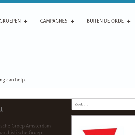
GROEPEN
CAMPAGNES
BUITEN DE ORDE
ing can help.
Search
l
for:
ische Groep Amsterdam
archistische Groep