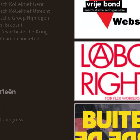
isch Kollektief Gent
isch Kollektief Utrecht
ische Groep Nijmegen
n Brabant
 Anarchistische Kring
 Anarcho Sociëteit
k
rieën
a
d Congress