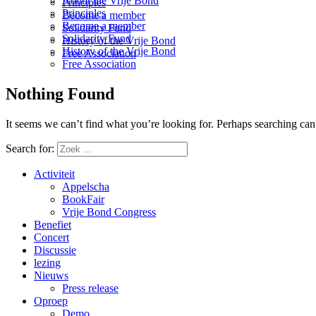
About the Vrije Bond
Principles
Principles
Become a member
Become a member
Solidarity Fund
Solidarity Fund
History of the Vrije Bond
History of the Vrije Bond
Free Association
Free Association
Nothing Found
It seems we can’t find what you’re looking for. Perhaps searching can
Search for:
Activiteit
Appelscha
BookFair
Vrije Bond Congress
Benefiet
Concert
Discussie
lezing
Nieuws
Press release
Oproep
Demo