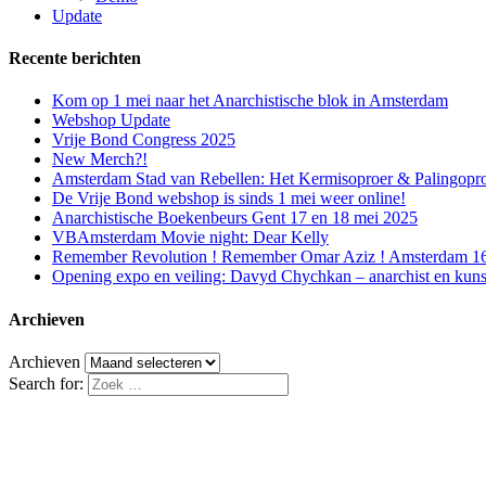
Update
Recente berichten
Kom op 1 mei naar het Anarchistische blok in Amsterdam
Webshop Update
Vrije Bond Congress 2025
New Merch?!
Amsterdam Stad van Rebellen: Het Kermisoproer & Palingopr
De Vrije Bond webshop is sinds 1 mei weer online!
Anarchistische Boekenbeurs Gent 17 en 18 mei 2025
VBAmsterdam Movie night: Dear Kelly
Remember Revolution ! Remember Omar Aziz ! Amsterdam 16 f
Opening expo en veiling: Davyd Chychkan – anarchist en kuns
Archieven
Archieven
Search for: