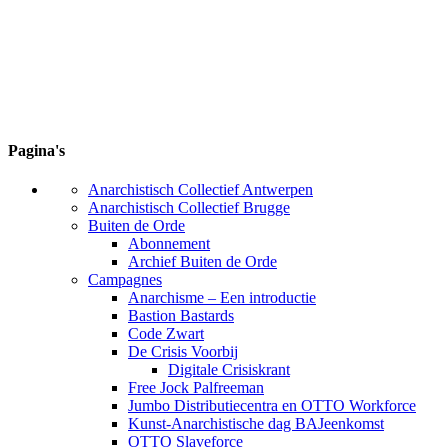
Pagina's
Anarchistisch Collectief Antwerpen
Anarchistisch Collectief Brugge
Buiten de Orde
Abonnement
Archief Buiten de Orde
Campagnes
Anarchisme – Een introductie
Bastion Bastards
Code Zwart
De Crisis Voorbij
Digitale Crisiskrant
Free Jock Palfreeman
Jumbo Distributiecentra en OTTO Workforce
Kunst-Anarchistische dag BAJeenkomst
OTTO Slaveforce