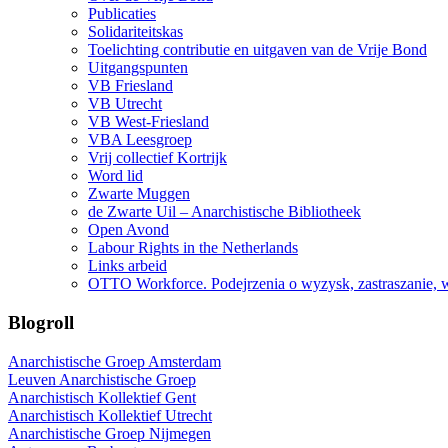
Publicaties
Solidariteitskas
Toelichting contributie en uitgaven van de Vrije Bond
Uitgangspunten
VB Friesland
VB Utrecht
VB West-Friesland
VBA Leesgroep
Vrij collectief Kortrijk
Word lid
Zwarte Muggen
de Zwarte Uil – Anarchistische Bibliotheek
Open Avond
Labour Rights in the Netherlands
Links arbeid
OTTO Workforce. Podejrzenia o wyzysk, zastraszanie, 
Blogroll
Anarchistische Groep Amsterdam
Leuven Anarchistische Groep
Anarchistisch Kollektief Gent
Anarchistisch Kollektief Utrecht
Anarchistische Groep Nijmegen