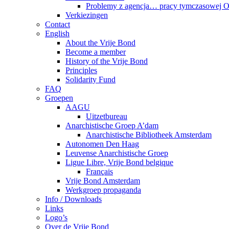
Problemy z agencja… pracy tymczasowej
Verkiezingen
Contact
English
About the Vrije Bond
Become a member
History of the Vrije Bond
Principles
Solidarity Fund
FAQ
Groepen
AAGU
Uitzetbureau
Anarchistische Groep A’dam
Anarchistische Bibliotheek Amsterdam
Autonomen Den Haag
Leuvense Anarchistische Groep
Ligue Libre, Vrije Bond belgique
Français
Vrije Bond Amsterdam
Werkgroep propaganda
Info / Downloads
Links
Logo’s
Over de Vrije Bond