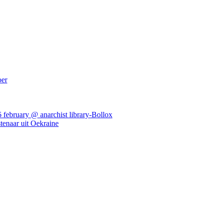
oer
ebruary @ anarchist library-Bollox
tenaar uit Oekraine