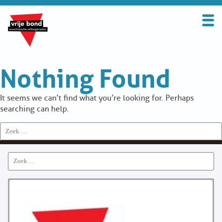
Search
for:
BOND
Nothing Found
OVER DE VRIJE BOND
UITGANGSPUNTEN
It seems we can’t find what you’re looking for. Perhaps
searching can help.
FAQ
Search
for:
WORD LID
Search
CONTRIBUTIE
for:
SOLIDARITEITSKAS
CONTACT