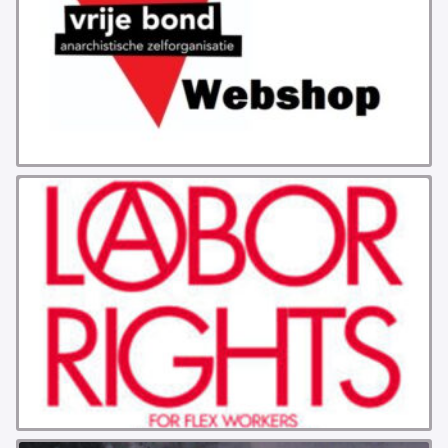
GROEPEN
ANARCHISTISCHE GROEP A’DAM
ANARCHISTISCH COLLECTIEF ANTWERPEN
ANARCHISTISCH COLLECTIEF BRUGGE
VB AMSTERDAM
VRIJ COLLECTIEF KORTRIJK
LEUVENSE ANARCHISTISCHE GROEP
VB BELGIË
VB UTRECHT