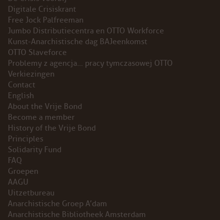
Digitale Crisiskrant
INSTAGRAM
Free Jock Palfreeman
Jumbo Distributiecentra en OTTO Workforce
BLUESKY
Kunst-Anarchistische dag BAJeenkomst
OTTO Slaveforce
Problemy z agencja… pracy tymczasowej OTTO
ENGLISH
Verkiezingen
Contact
ABOUT THE VRIJE BOND
English
About the Vrije Bond
PRINCIPLES
Become a member
History of the Vrije Bond
Principles
BECOME A MEMBER
Solidarity Fund
FAQ
SOLIDARITY FUND
Groepen
AAGU
HISTORY OF THE VRIJE BOND
Uitzetbureau
Anarchistische Groep A’dam
FREE ASSOCIATION
Anarchistische Bibliotheek Amsterdam