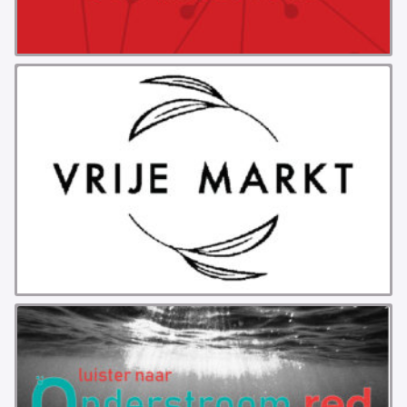
PROBLEMY Z AGENCJA… PRACY TYMCZASOWEJ
OTTO
KUNST-ANARCHISTISCHE DAG BAJEENKOMST
VERKIEZINGEN
BASTION BASTARDS
DE CRISIS VOORBIJ
CODE ZWART
FREE JOCK PALFREEMAN
BUITEN DE ORDE