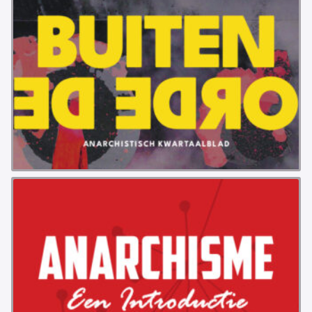
VB FRIESLAND
VB WEST-FRIESLAND
ZWARTE MUGGEN
WERKGROEP ARBEID
WERKGROEP PROPAGANDA
CAMPAGNES
ANARCHISME – EEN INTRODUCTIE
OTTO SLAVEFORCE
JUMBO DISTRIBUTIECENTRA EN OTTO WORKFORCE