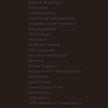
Over de Vrije Bond
Publicaties
PROBLEMY Z AGENCJA… PRACY TYMCZASOWEJ OTT
Solidariteitskas
Toelichting contributie en
KUNST-ANARCHISTISCHE DAG BAJEENKOMST
uitgaven van de Vrije Bond
Uitgangspunten
VB Friesland
VERKIEZINGEN
VB Utrecht
VB West-Friesland
BASTION BASTARDS
VBA Leesgroep
Vrij collectief Kortrijk
DE CRISIS VOORBIJ
Word lid
Zwarte Muggen
CODE ZWART
de Zwarte Uil – Anarchistische
Bibliotheek
Open Avond
FREE JOCK PALFREEMAN
Labour Rights in the
Netherlands
BUITEN DE ORDE
Links arbeid
OTTO Workforce. Podejrzenia o
ABONNEMENT