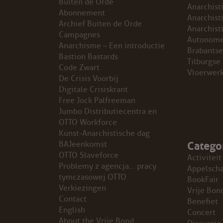
Buiten de Orde
Anarchist
Abonnement
GROEPEN
Anarchist
Archief Buiten de Orde
Anarchist
Campagnes
Autonome
ANARCHISTISCHE GROEP A’DAM
Anarchisme – Een introductie
Brabantse
Bastion Bastards
Tilburgse
Code Zwart
ANARCHISTISCH COLLECTIEF ANTWERPEN
Vloerwer
De Crisis Voorbij
Digitale Crisiskrant
ANARCHISTISCH COLLECTIEF BRUGGE
Free Jock Palfreeman
Jumbo Distributiecentra en
VB AMSTERDAM
OTTO Workforce
Kunst-Anarchistische dag
Catego
VRIJ COLLECTIEF KORTRIJK
BAJeenkomst
OTTO Slaveforce
Activiteit
Problemy z agencja… pracy
LEUVENSE ANARCHISTISCHE GROEP
Appelsch
tymczasowej OTTO
BookFair
Verkiezingen
Vrije Bon
VB BELGIË
Contact
Benefiet
English
Concert
VB UTRECHT
About the Vrije Bond