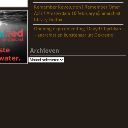
Remember Revolution ! Remember Omar
Aziz ! Amsterdam 16 february @ anarchist
library-Bollox
Opening expo en veiling: Davyd Chychkan
– anarchist en kunstenaar uit Oekraine
Archieven
Archieven