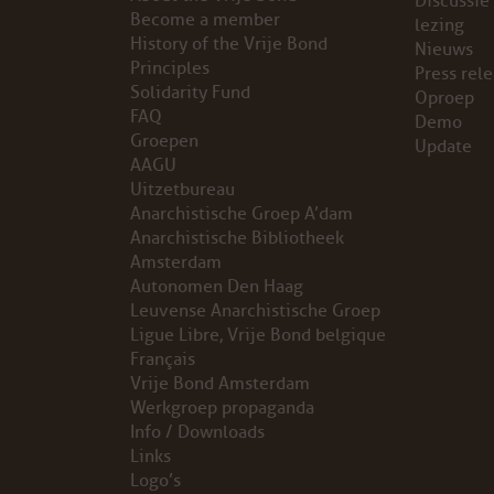
Discussie
Become a member
lezing
VB FRIESLAND
History of the Vrije Bond
Nieuws
Principles
Press rel
Solidarity Fund
VB WEST-FRIESLAND
Oproep
FAQ
Demo
Groepen
Update
ZWARTE MUGGEN
AAGU
Uitzetbureau
WERKGROEP ARBEID
Anarchistische Groep A’dam
Anarchistische Bibliotheek
WERKGROEP PROPAGANDA
Amsterdam
Autonomen Den Haag
Leuvense Anarchistische Groep
CAMPAGNES
Ligue Libre, Vrije Bond belgique
Français
ANARCHISME – EEN INTRODUCTIE
Vrije Bond Amsterdam
Werkgroep propaganda
OTTO SLAVEFORCE
Info / Downloads
Links
Logo’s
JUMBO DISTRIBUTIECENTRA EN OTTO WORKFORCE