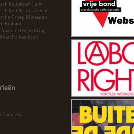
isch Kollektief Gent
isch Kollektief Utrecht
ische Groep Nijmegen
n Brabant
 Anarchistische Kring
 Anarcho Sociëteit
k
rieën
a
d Congress