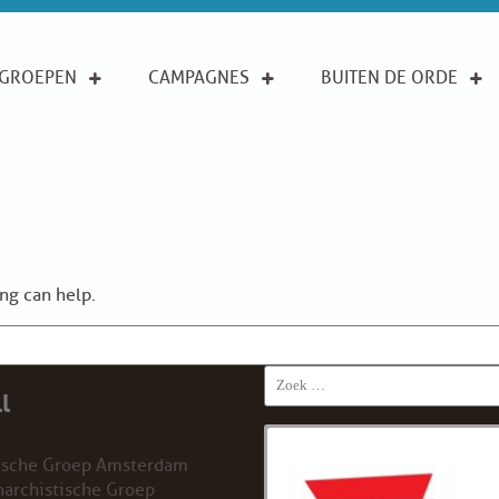
GROEPEN
CAMPAGNES
BUITEN DE ORDE
ing can help.
Search
l
for:
ische Groep Amsterdam
archistische Groep