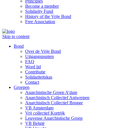
Principles
Become a member
Solidarity Fund
History of the Vrije Bond
Free Association
Skip to content
Bond
Over de Vrije Bond
Uitgangspunten
FAQ
Word lid
Contributie
Solidariteitskas
Contact
Groepen
Anarchistische Groep A’dam
Anarchistisch Collectief Antwerpen
Anarchistisch Collectief Brugge
VB Amsterdam
Vrij collectief Kortrijk
Leuvense Anarchistische Groep
VB België