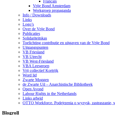
Français
Vrije Bond Amsterdam
Werkgroep propaganda
Info / Downloads
Links
Logo’s
Over de Vrije Bond
Publicaties
Solidariteitskas
Toelichting contributie en uitgaven van de Vrije Bond
Uitgangspunten
VB Friesland
VB Utrecht
VB West-Friesland
VBA Leesgroep
Vrij collectief Kortrijk
Word lid
Zwarte Muggen
de Zwarte Uil – Anarchistische Bibliotheek
Open Avond
Labour Rights in the Netherlands
Links arbeid
OTTO Workforce. Podejrzenia o wyzysk, zastraszanie, 
Blogroll