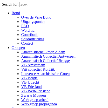
Search for:
Bond
Over de Vrije Bond
Uitgangspunten
FAQ
Word lid
Contributie
Solidariteitskas
Contact
Groepen
Anarchistische Groep A’dam
Anarchistisch Collectief Antwerpen
Anarchistisch Collectief Brugge
VB Amsterdam
Vrij collectief Kortrijk
Leuvense Anarchistische Groep
VB België
VB Utrecht
VB Friesland
VB West-Friesland
Zwarte Muggen
Werkgroep arbeid
Werkgroep propaganda