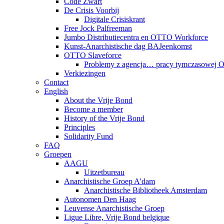
Code Zwart
De Crisis Voorbij
Digitale Crisiskrant
Free Jock Palfreeman
Jumbo Distributiecentra en OTTO Workforce
Kunst-Anarchistische dag BAJeenkomst
OTTO Slaveforce
Problemy z agencja… pracy tymczasowej
Verkiezingen
Contact
English
About the Vrije Bond
Become a member
History of the Vrije Bond
Principles
Solidarity Fund
FAQ
Groepen
AAGU
Uitzetbureau
Anarchistische Groep A’dam
Anarchistische Bibliotheek Amsterdam
Autonomen Den Haag
Leuvense Anarchistische Groep
Ligue Libre, Vrije Bond belgique