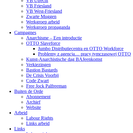
VB Utrecht
VB Friesland
VB West-Friesland
Zwarte Muggen
Werkgroep arbeid
Werkgroep propaganda
Campagnes
Anarchisme – Een introductie
OTTO Slaveforce
Jumbo Distributiecentra en OTTO Workforce
Problemy z agencja… pracy tymczasowej OTTO
Kunst-Anarchistische dag BAJeenkomst
Verkiezingen
Bastion Bastards
De Crisis Voorbij
Code Zwart
Free Jock Palfreeman
Buiten de Orde
Abonnement
Archief
Website
Arbeid
Labour Rights
Links arbeid
Links