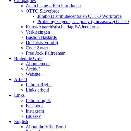
Campagnes
Anarchisme – Een introductie
OTTO Slaveforce
Jumbo Distributiecentra en OTTO Workforce
Problemy z agencja… pracy tymczasowej OTTO
Kunst-Anarchistische dag BAJeenkomst
Verkiezingen
Bastion Bastards
De Crisis Voorbij
Code Zwart
Free Jock Palfreeman
Buiten de Orde
Abonnement
Archief
Website
Arbeid
Labour Rights
Links arbeid
Links
Labour rights
Facebook
Instagram
Bluesky
English
About the Vrije Bond