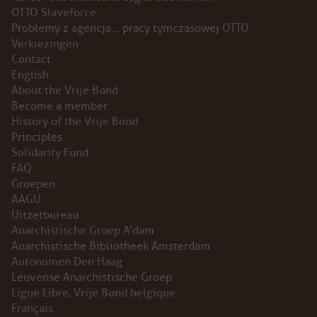
OTTO Slaveforce
Problemy z agencja… pracy tymczasowej OTTO
PROBLEMY Z AGENCJA… PRACY TYMCZASOWEJ
Verkiezingen
OTTO
Contact
English
KUNST-ANARCHISTISCHE DAG BAJEENKOMST
About the Vrije Bond
Become a member
VERKIEZINGEN
History of the Vrije Bond
Principles
Solidarity Fund
BASTION BASTARDS
FAQ
Groepen
DE CRISIS VOORBIJ
AAGU
Uitzetbureau
CODE ZWART
Anarchistische Groep A’dam
Anarchistische Bibliotheek Amsterdam
FREE JOCK PALFREEMAN
Autonomen Den Haag
Leuvense Anarchistische Groep
Ligue Libre, Vrije Bond belgique
BUITEN DE ORDE
Français