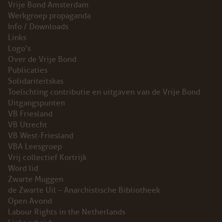
Vrije Bond Amsterdam
ABONNEMENT
Werkgroep propaganda
Info / Downloads
ARCHIEF
Links
Logo’s
Over de Vrije Bond
WEBSITE
Publicaties
Solidariteitskas
ARBEID
Toelichting contributie en uitgaven van de Vrije Bond
Uitgangspunten
LABOUR RIGHTS
VB Friesland
VB Utrecht
VB West-Friesland
LINKS ARBEID
VBA Leesgroep
Vrij collectief Kortrijk
LINKS
Word lid
Zwarte Muggen
LABOUR RIGHTS
de Zwarte Uil – Anarchistische Bibliotheek
Open Avond
Labour Rights in the Netherlands
FACEBOOK