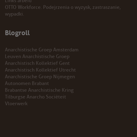
Links arbeid
OTTO Workforce. Podejrzenia o wyzysk, zastraszanie,
INSTAGRAM
wypadki.
BLUESKY
Blogroll
ENGLISH
Anarchistische Groep Amsterdam
ABOUT THE VRIJE BOND
Leuven Anarchistische Groep
Anarchistisch Kollektief Gent
Anarchistisch Kollektief Utrecht
PRINCIPLES
Anarchistische Groep Nijmegen
Autonomen Brabant
BECOME A MEMBER
Brabantse Anarchistische Kring
Tilburgse Anarcho Sociëteit
SOLIDARITY FUND
Vloerwerk
HISTORY OF THE VRIJE BOND
FREE ASSOCIATION