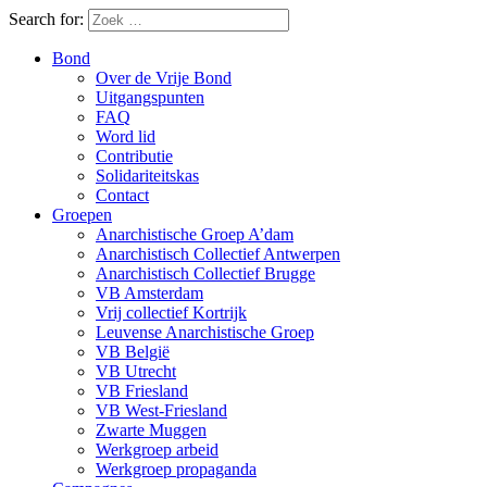
Search for:
Bond
Over de Vrije Bond
Uitgangspunten
FAQ
Word lid
Contributie
Solidariteitskas
Contact
Groepen
Anarchistische Groep A’dam
Anarchistisch Collectief Antwerpen
Anarchistisch Collectief Brugge
VB Amsterdam
Vrij collectief Kortrijk
Leuvense Anarchistische Groep
VB België
VB Utrecht
VB Friesland
VB West-Friesland
Zwarte Muggen
Werkgroep arbeid
Werkgroep propaganda