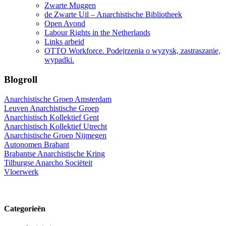
Zwarte Muggen
de Zwarte Uil – Anarchistische Bibliotheek
Open Avond
Labour Rights in the Netherlands
Links arbeid
OTTO Workforce. Podejrzenia o wyzysk, zastraszanie,
wypadki.
Blogroll
Anarchistische Groep Amsterdam
Leuven Anarchistische Groep
Anarchistisch Kollektief Gent
Anarchistisch Kollektief Utrecht
Anarchistische Groep Nijmegen
Autonomen Brabant
Brabantse Anarchistische Kring
Tilburgse Anarcho Sociëteit
Vloerwerk
Categorieën