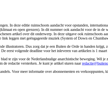
engen. In deze editie ruimschoots aandacht voor opstanden, internation
n (klimaat en open grenzen). In dit nummer ook aandacht voor de in de
erschenen artikel over dit onderwerp. In deze uitgave ook ruimschoots
n de link leggen met geëngageerde muziek (System of Down en Chumba
ende illustratoren. Dus zorg dat je een Buiten de Orde in handen krijgt,
. De eerst volgende deadline voor het inleveren van artikelen is 1 maart
 blad te zijn voor de Nederlandstalige anarchistische beweging. Wil je
m de redactie versterken. Je kunt je artikel sturen naar
redactie@buitend
oekhandels. Voor meer informatie over abonnementen en verkooppunten, k