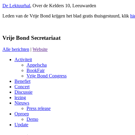
De Lektuurhal
, Over de Kelders 10, Leeuwarden
Leden van de Vrije Bond krijgen het blad gratis thuisgestuurd, klik
hi
Vrije Bond Secretariaat
Alle berichten
|
Website
Activiteit
Appelscha
BookFair
Vrije Bond Congress
Benefiet
Concert
Discussie
lezing
Nieuws
Press release
Oproep
Demo
Update