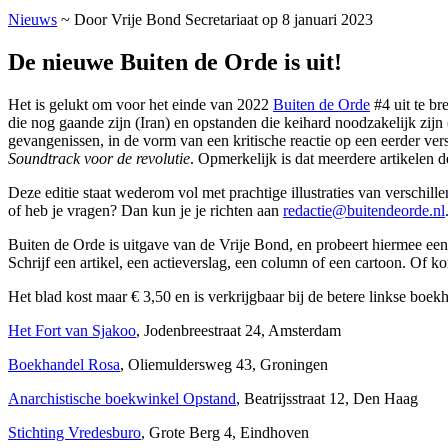
Nieuws
~ Door Vrije Bond Secretariaat op 8 januari 2023
De nieuwe Buiten de Orde is uit!
Het is gelukt om voor het einde van 2022
Buiten de Orde
#4 uit te br
die nog gaande zijn (Iran) en opstanden die keihard noodzakelijk zij
gevangenissen, in de vorm van een kritische reactie op een eerder v
Soundtrack voor de revolutie
. Opmerkelijk is dat meerdere artikele
Deze editie staat wederom vol met prachtige illustraties van verschill
of heb je vragen? Dan kun je je richten aan
redactie@buitendeorde.nl
Buiten de Orde is uitgave van de Vrije Bond, en probeert hiermee een
Schrijf een artikel, een actieverslag, een column of een cartoon. Of ko
Het blad kost maar € 3,50 en is verkrijgbaar bij de betere linkse b
Het Fort van Sjakoo
, Jodenbreestraat 24, Amsterdam
Boekhandel Rosa
, Oliemuldersweg 43, Groningen
Anarchistische boekwinkel Opstand
, Beatrijsstraat 12, Den Haag
Stichting Vredesburo
, Grote Berg 4, Eindhoven