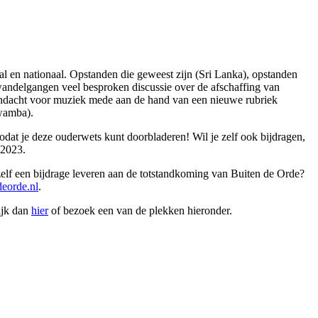
aal en nationaal. Opstanden die geweest zijn (Sri Lanka), opstanden
 wandelgangen veel besproken discussie over de afschaffing van
 aandacht voor muziek mede aan de hand van een nieuwe rubriek
wamba).
 zodat je deze ouderwets kunt doorbladeren! Wil je zelf ook bijdragen,
 2023.
 zelf een bijdrage leveren aan de totstandkoming van Buiten de Orde?
eorde.nl
.
ijk dan
hier
of bezoek een van de plekken hieronder.