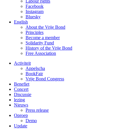
Labour rights
Facebook
Instagram
Bluesky
English
About the Vrije Bond
Principles
Become a member
Solidarity Fund
History of the Vrije Bond
Free Association
Activiteit
Appelscha
BookFair
Vrije Bond Congress
Benefiet
Concert
Discussie
lezing
Nieuws
Press release
Oproep
Demo
Update