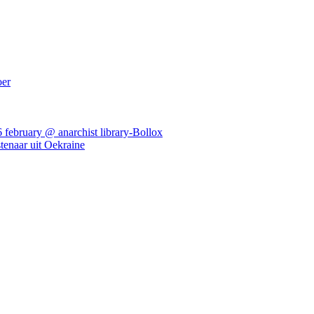
oer
ebruary @ anarchist library-Bollox
tenaar uit Oekraine