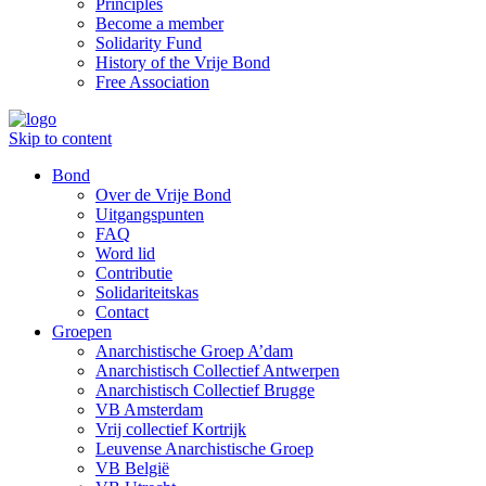
Principles
Become a member
Solidarity Fund
History of the Vrije Bond
Free Association
Skip to content
Bond
Over de Vrije Bond
Uitgangspunten
FAQ
Word lid
Contributie
Solidariteitskas
Contact
Groepen
Anarchistische Groep A’dam
Anarchistisch Collectief Antwerpen
Anarchistisch Collectief Brugge
VB Amsterdam
Vrij collectief Kortrijk
Leuvense Anarchistische Groep
VB België