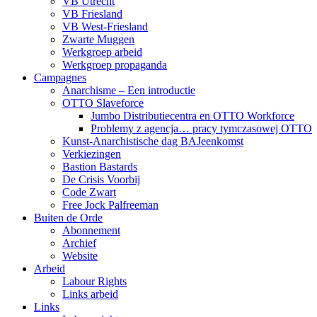
VB Utrecht
VB Friesland
VB West-Friesland
Zwarte Muggen
Werkgroep arbeid
Werkgroep propaganda
Campagnes
Anarchisme – Een introductie
OTTO Slaveforce
Jumbo Distributiecentra en OTTO Workforce
Problemy z agencja… pracy tymczasowej OTTO
Kunst-Anarchistische dag BAJeenkomst
Verkiezingen
Bastion Bastards
De Crisis Voorbij
Code Zwart
Free Jock Palfreeman
Buiten de Orde
Abonnement
Archief
Website
Arbeid
Labour Rights
Links arbeid
Links