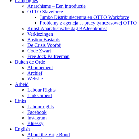
Campagnes
Anarchisme – Een introductie
OTTO Slaveforce
Jumbo Distributiecentra en OTTO Workforce
Problemy z agencja… pracy tymczasowej OTTO
Kunst-Anarchistische dag BAJeenkomst
Verkiezingen
Bastion Bastards
De Crisis Voorbij
Code Zwart
Free Jock Palfreeman
Buiten de Orde
Abonnement
Archief
Website
Arbeid
Labour Rights
Links arbeid
Links
Labour rights
Facebook
Instagram
Bluesky
English
About the Vrije Bond