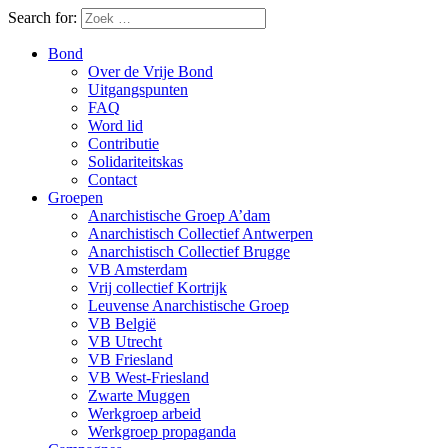
Search for:
Bond
Over de Vrije Bond
Uitgangspunten
FAQ
Word lid
Contributie
Solidariteitskas
Contact
Groepen
Anarchistische Groep A’dam
Anarchistisch Collectief Antwerpen
Anarchistisch Collectief Brugge
VB Amsterdam
Vrij collectief Kortrijk
Leuvense Anarchistische Groep
VB België
VB Utrecht
VB Friesland
VB West-Friesland
Zwarte Muggen
Werkgroep arbeid
Werkgroep propaganda