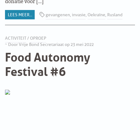
donatie voor […]
ABONNEMENT
LEES MEER...
gevangenen
,
invasie
,
Oekraïne
,
Rusland
ARCHIEF
WEBSITE
ACTIVITEIT
/
OPROEP
~ Door Vrije Bond Secretariaat op 23 mei 2022
Food Autonomy
ARBEID
Festival #6
LABOUR RIGHTS
LINKS ARBEID
LINKS
LABOUR RIGHTS
FACEBOOK