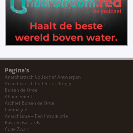
Pagina's
Anarchistisch Collectief Antwerpen
Anarchistisch Collectief Brugge
Buiten de Orde
Abonnement
Archief Buiten de Orde
Campagnes
Anarchisme – Een introductie
Bastion Bastards
Code Zwart