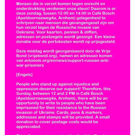
GROEPEN
Benefiet
ANARCHISTISCHE GROEP A’DAM
Concert
ANARCHISTISCH COLLECTIEF ANTWERPEN
Discussie
ANARCHISTISCH COLLECTIEF BRUGGE
lezing
VB AMSTERDAM
VRIJ COLLECTIEF KORTRIJK
Nieuws
LEUVENSE ANARCHISTISCHE GROEP
Press release
VB BELGIË
Oproep
VB UTRECHT