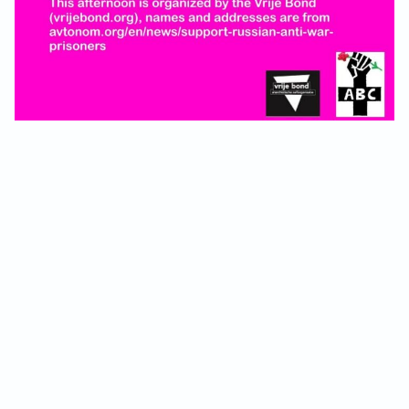
VB FRIESLAND
Demo
VB WEST-FRIESLAND
Update
ZWARTE MUGGEN
WERKGROEP ARBEID
WERKGROEP PROPAGANDA
CAMPAGNES
ANARCHISME – EEN INTRODUCTIE
OTTO SLAVEFORCE
JUMBO DISTRIBUTIECENTRA EN OTTO WORKFORCE