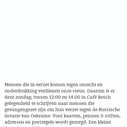
PROBLEMY Z AGENCJA… PRACY TYMCZASOWEJ
OTTO
KUNST-ANARCHISTISCHE DAG BAJEENKOMST
VERKIEZINGEN
BASTION BASTARDS
DE CRISIS VOORBIJ
Mensen die in verzet komen tegen onrecht en
CODE ZWART
onderdrukking verdienen onze steun. Daarom is er
deze zondag, tussen 12:00 en 14:00 in Café Bosch
gelegenheid te schrijven naar mensen die
FREE JOCK PALFREEMAN
gevangengezet zijn om hun verzet tegen de Russische
invasie van Oekraïne. Voor kaarten, pennen & stiften,
BUITEN DE ORDE
adressen en postzegels wordt gezorgd. Een kleine