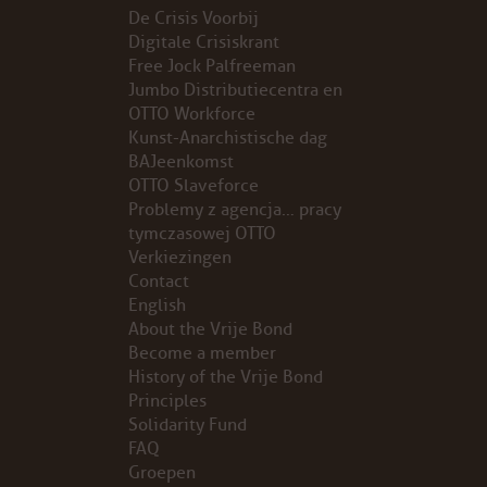
De Crisis Voorbij
Digitale Crisiskrant
PROBLEMY Z AGENCJA… PRACY TYMCZASOWEJ OTT
Free Jock Palfreeman
Jumbo Distributiecentra en
KUNST-ANARCHISTISCHE DAG BAJEENKOMST
OTTO Workforce
Kunst-Anarchistische dag
VERKIEZINGEN
BAJeenkomst
OTTO Slaveforce
Problemy z agencja… pracy
BASTION BASTARDS
tymczasowej OTTO
Verkiezingen
DE CRISIS VOORBIJ
Contact
English
CODE ZWART
About the Vrije Bond
Become a member
FREE JOCK PALFREEMAN
History of the Vrije Bond
Principles
Solidarity Fund
BUITEN DE ORDE
FAQ
Groepen
ABONNEMENT