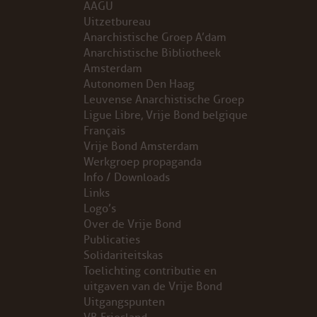
AAGU
Uitzetbureau
ARCHIEF
Anarchistische Groep A’dam
Anarchistische Bibliotheek
Amsterdam
WEBSITE
Autonomen Den Haag
Leuvense Anarchistische Groep
ARBEID
Ligue Libre, Vrije Bond belgique
Français
LABOUR RIGHTS
Vrije Bond Amsterdam
Werkgroep propaganda
Info / Downloads
LINKS ARBEID
Links
Logo’s
LINKS
Over de Vrije Bond
Publicaties
LABOUR RIGHTS
Solidariteitskas
Toelichting contributie en
uitgaven van de Vrije Bond
FACEBOOK
Uitgangspunten