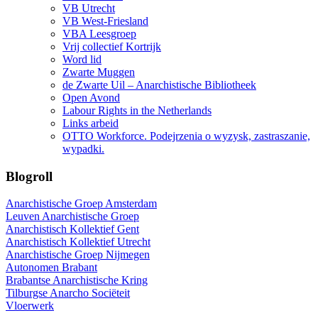
VB Utrecht
VB West-Friesland
VBA Leesgroep
Vrij collectief Kortrijk
Word lid
Zwarte Muggen
de Zwarte Uil – Anarchistische Bibliotheek
Open Avond
Labour Rights in the Netherlands
Links arbeid
OTTO Workforce. Podejrzenia o wyzysk, zastraszanie,
wypadki.
Blogroll
Anarchistische Groep Amsterdam
Leuven Anarchistische Groep
Anarchistisch Kollektief Gent
Anarchistisch Kollektief Utrecht
Anarchistische Groep Nijmegen
Autonomen Brabant
Brabantse Anarchistische Kring
Tilburgse Anarcho Sociëteit
Vloerwerk