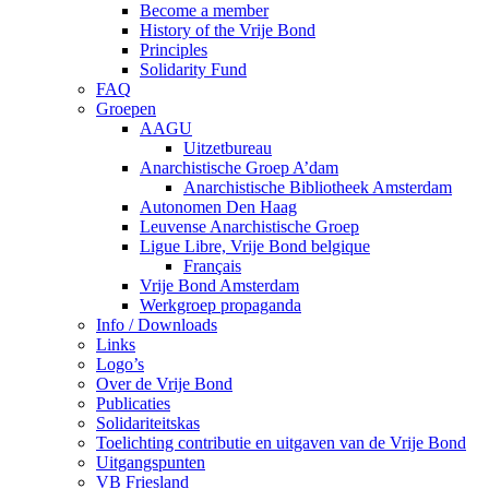
Become a member
History of the Vrije Bond
Principles
Solidarity Fund
FAQ
Groepen
AAGU
Uitzetbureau
Anarchistische Groep A’dam
Anarchistische Bibliotheek Amsterdam
Autonomen Den Haag
Leuvense Anarchistische Groep
Ligue Libre, Vrije Bond belgique
Français
Vrije Bond Amsterdam
Werkgroep propaganda
Info / Downloads
Links
Logo’s
Over de Vrije Bond
Publicaties
Solidariteitskas
Toelichting contributie en uitgaven van de Vrije Bond
Uitgangspunten
VB Friesland