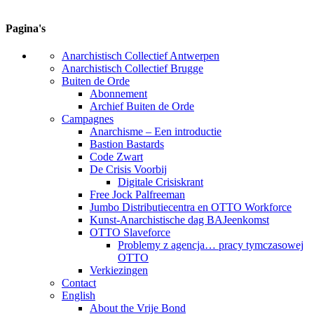
Pagina's
Anarchistisch Collectief Antwerpen
Anarchistisch Collectief Brugge
Buiten de Orde
Abonnement
Archief Buiten de Orde
Campagnes
Anarchisme – Een introductie
Bastion Bastards
Code Zwart
De Crisis Voorbij
Digitale Crisiskrant
Free Jock Palfreeman
Jumbo Distributiecentra en OTTO Workforce
Kunst-Anarchistische dag BAJeenkomst
OTTO Slaveforce
Problemy z agencja… pracy tymczasowej
OTTO
Verkiezingen
Contact
English
About the Vrije Bond