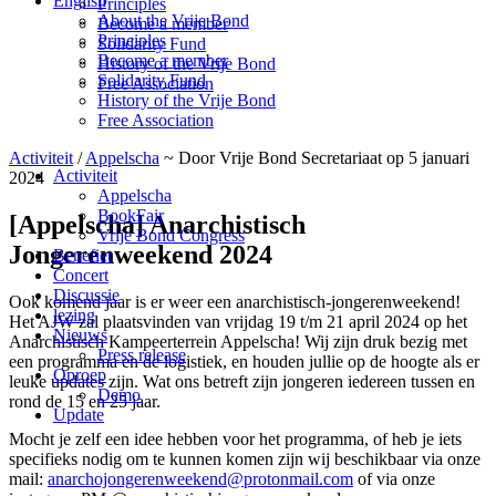
English
Principles
About the Vrije Bond
Become a member
Principles
Solidarity Fund
Become a member
History of the Vrije Bond
Solidarity Fund
Free Association
History of the Vrije Bond
Free Association
Activiteit
/
Appelscha
~ Door Vrije Bond Secretariaat op 5 januari
Activiteit
2024
Appelscha
BookFair
[Appelscha] Anarchistisch
Vrije Bond Congress
Jongerenweekend 2024
Benefiet
Concert
Discussie
Ook komend jaar is er weer een anarchistisch-jongerenweekend!
lezing
Het AJW zal plaatsvinden van vrijdag 19 t/m 21 april 2024 op het
Nieuws
Anarchistisch Kampeerterrein Appelscha! Wij zijn druk bezig met
Press release
een programma en de logistiek, en houden jullie op de hoogte als er
Oproep
leuke updates zijn. Wat ons betreft zijn jongeren iedereen tussen en
Demo
rond de 15 en 25 jaar.
Update
Mocht je zelf een idee hebben voor het programma, of heb je iets
specifieks nodig om te kunnen komen zijn wij beschikbaar via onze
mail:
anarchojongerenweekend@protonmail.com
of via onze