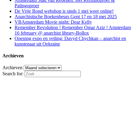
Amsterdam Stad van Rebellen: Het Kermisoproer &
Palingoproer
De Vrije Bond webshop is sinds 1 mei weer online!
Anarchistische Boekenbeurs Gent 17 en 18 mei 2025
VBAmsterdam Movie night: Dear Kelly
Remember Revolution ! Remember Omar Aziz ! Amsterdam
16 february @ anarchist library-Bollox
Opening expo en veiling: Davyd Chychkan – anarchist en
kunstenaar uit Oekraine
Archieven
Archieven
Search for: