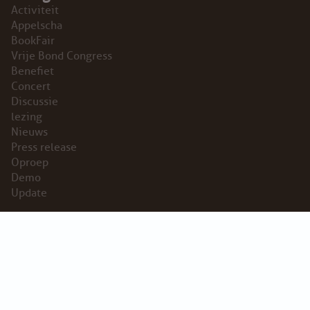
Activiteit
Appelscha
BookFair
Vrije Bond Congress
Benefiet
Concert
Discussie
lezing
Nieuws
Press release
Oproep
Demo
Update