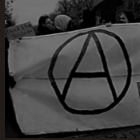
GROEPEN
ANARCHISTISCHE GROEP A’DAM
ANARCHISTISCH COLLECTIEF ANTWERPEN
ANARCHISTISCH COLLECTIEF BRUGGE
VB AMSTERDAM
VRIJ COLLECTIEF KORTRIJK
LEUVENSE ANARCHISTISCHE GROEP
VB BELGIË
VB UTRECHT