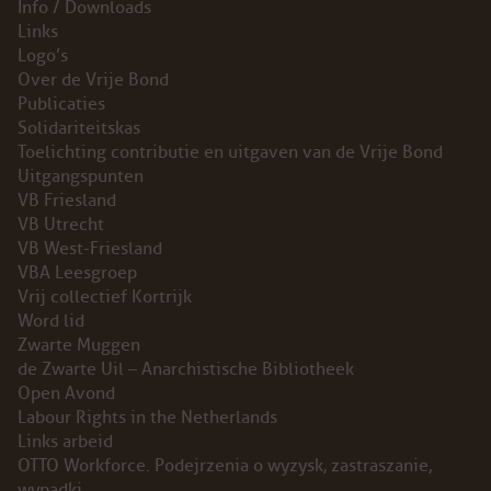
Info / Downloads
Links
INSTAGRAM
Logo’s
Over de Vrije Bond
BLUESKY
Publicaties
Solidariteitskas
ENGLISH
Toelichting contributie en uitgaven van de Vrije Bond
Uitgangspunten
VB Friesland
ABOUT THE VRIJE BOND
VB Utrecht
VB West-Friesland
PRINCIPLES
VBA Leesgroep
Vrij collectief Kortrijk
BECOME A MEMBER
Word lid
Zwarte Muggen
SOLIDARITY FUND
de Zwarte Uil – Anarchistische Bibliotheek
Open Avond
Labour Rights in the Netherlands
HISTORY OF THE VRIJE BOND
Links arbeid
OTTO Workforce. Podejrzenia o wyzysk, zastraszanie,
FREE ASSOCIATION
wypadki.