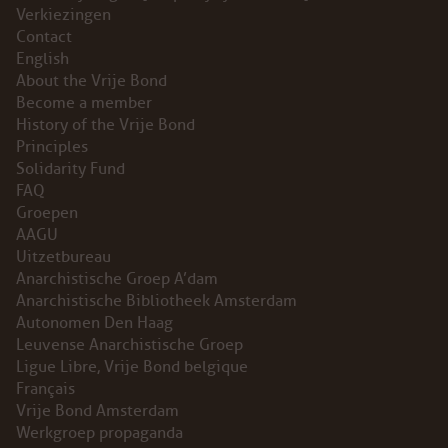
Verkiezingen
ABONNEMENT
Contact
English
ARCHIEF
About the Vrije Bond
Become a member
WEBSITE
History of the Vrije Bond
Principles
Solidarity Fund
ARBEID
FAQ
Groepen
LABOUR RIGHTS
AAGU
Uitzetbureau
LINKS ARBEID
Anarchistische Groep A’dam
Anarchistische Bibliotheek Amsterdam
Autonomen Den Haag
LINKS
Leuvense Anarchistische Groep
Ligue Libre, Vrije Bond belgique
LABOUR RIGHTS
Français
Vrije Bond Amsterdam
FACEBOOK
Werkgroep propaganda