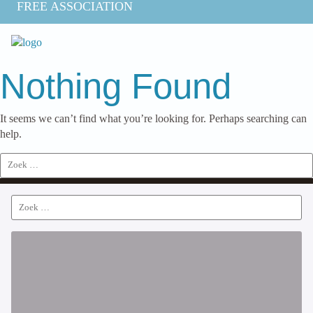
FREE ASSOCIATION
Nothing Found
It seems we can’t find what you’re looking for. Perhaps searching can
help.
Search
for:
Search
for: