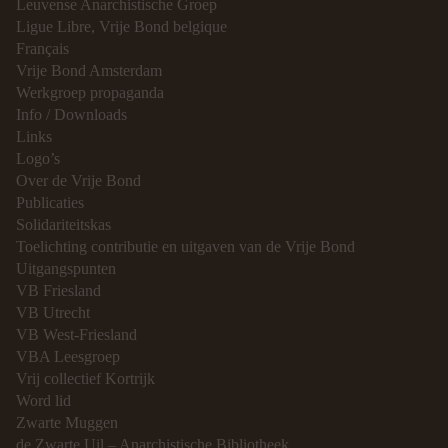
Leuvense Anarchistische Groep
Ligue Libre, Vrije Bond belgique
Français
Vrije Bond Amsterdam
Werkgroep propaganda
Info / Downloads
Links
Logo’s
Over de Vrije Bond
Publicaties
Solidariteitskas
Toelichting contributie en uitgaven van de Vrije Bond
Uitgangspunten
VB Friesland
VB Utrecht
VB West-Friesland
VBA Leesgroep
Vrij collectief Kortrijk
Word lid
Zwarte Muggen
de Zwarte Uil – Anarchistische Bibliotheek