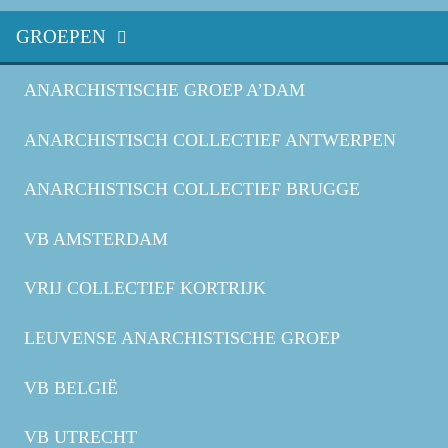
GROEPEN
ANARCHISTISCHE GROEP A’DAM
ANARCHISTISCH COLLECTIEF ANTWERPEN
ANARCHISTISCH COLLECTIEF BRUGGE
VB AMSTERDAM
VRIJ COLLECTIEF KORTRIJK
LEUVENSE ANARCHISTISCHE GROEP
VB BELGIË
VB UTRECHT