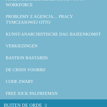
WORKFORCE
PROBLEMY Z AGENCJA… PRACY
TYMCZASOWEJ OTTO
KUNST-ANARCHISTISCHE DAG BAJEENKOMST
VERKIEZINGEN
BASTION BASTARDS
DE CRISIS VOORBIJ
CODE ZWART
FREE JOCK PALFREEMAN
BUITEN DE ORDE