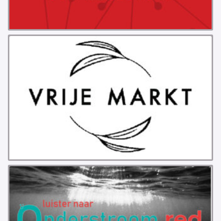
PROBLEMY Z AGENCJA… PRACY TYMCZASOWEJ
OTTO
KUNST-ANARCHISTISCHE DAG BAJEENKOMST
VERKIEZINGEN
BASTION BASTARDS
DE CRISIS VOORBIJ
CODE ZWART
FREE JOCK PALFREEMAN
BUITEN DE ORDE