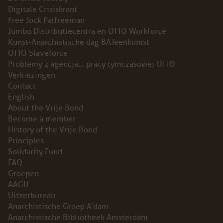
Digitale Crisiskrant
INSTAGRAM
Free Jock Palfreeman
Jumbo Distributiecentra en OTTO Workforce
BLUESKY
Kunst-Anarchistische dag BAJeenkomst
OTTO Slaveforce
Problemy z agencja… pracy tymczasowej OTTO
ENGLISH
Verkiezingen
Contact
ABOUT THE VRIJE BOND
English
About the Vrije Bond
PRINCIPLES
Become a member
History of the Vrije Bond
Principles
BECOME A MEMBER
Solidarity Fund
FAQ
SOLIDARITY FUND
Groepen
AAGU
HISTORY OF THE VRIJE BOND
Uitzetbureau
Anarchistische Groep A’dam
FREE ASSOCIATION
Anarchistische Bibliotheek Amsterdam