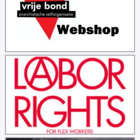
GROEPEN
ANARCHISTISCHE GROEP A’DAM
ANARCHISTISCH COLLECTIEF ANTWERPEN
ANARCHISTISCH COLLECTIEF BRUGGE
VB AMSTERDAM
VRIJ COLLECTIEF KORTRIJK
LEUVENSE ANARCHISTISCHE GROEP
VB BELGIË
VB UTRECHT