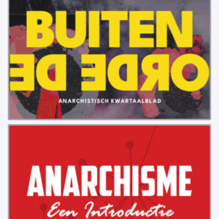
VB FRIESLAND
VB WEST-FRIESLAND
ZWARTE MUGGEN
WERKGROEP ARBEID
WERKGROEP PROPAGANDA
CAMPAGNES
ANARCHISME – EEN INTRODUCTIE
OTTO SLAVEFORCE
JUMBO DISTRIBUTIECENTRA EN OTTO WORKFORCE