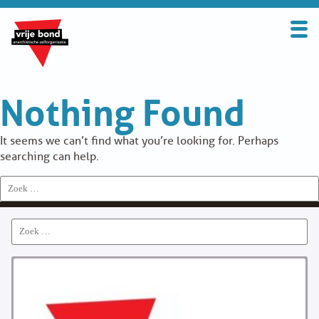
Search
for:
BOND
Nothing Found
OVER DE VRIJE BOND
UITGANGSPUNTEN
It seems we can’t find what you’re looking for. Perhaps
searching can help.
FAQ
Search
for:
WORD LID
Search
CONTRIBUTIE
for:
SOLIDARITEITSKAS
CONTACT