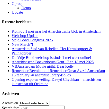
Oproep
Demo
Update
Recente berichten
Kom op 1 mei naar het Anarchistische blok in Amsterdam
Webshop Update
Vrije Bond Congress 2025
New Merch?!
Amsterdam Stad van Rebellen: Het Kermisoproer &
Palingoproer
De Vrije Bond webshop is sinds 1 mei weer online!
Anarchistische Boekenbeurs Gent 17 en 18 mei 2025
VBAmsterdam Movie night: Dear Kelly
Remember Revolution ! Remember Omar Aziz ! Amsterdam
16 february @ anarchist library-Bollox
Opening expo en veiling: Davyd Chychkan – anarchist en
kunstenaar uit Oekraine
Archieven
Archieven
Search for: