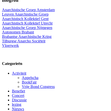
Blogroll
Anarchistische Groep Amsterdam
Leuven Anarchistische Groep
Anarchistisch Kollektief Gent
Anarchistisch Kollektief Utrecht
Anarchistische Groep Nijmegen
Autonomen Brabant
Brabantse Anarchistische Kring
Tilburgse Anarcho Sociëteit
Vloerwerk
Categorieën
Activiteit
Appelscha
BookFair
Vrije Bond Congress
Benefiet
Concert
Discussie
lezing
Nieuws