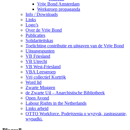
Vrije Bond Amsterdam
Werkgroep propaganda
Info / Downloads
Links
Logo’s
Over de Vrije Bond
Publicaties
Solidariteitskas
Toelichting contributie en uitgaven van de Vrije Bond
Uitgangspunten
VB Friesland
VB Utrecht
VB West-Friesland
VBA Leesgroep
Vrij collectief Kortrijk
Word lid
Zwarte Muggen
de Zwarte Uil – Anarchistische Bibliotheek
Open Avond
Labour Rights in the Netherlands
Links arbeid
OTTO Workforce. Podejrzenia o wyzysk, zastraszanie,
wypadki.