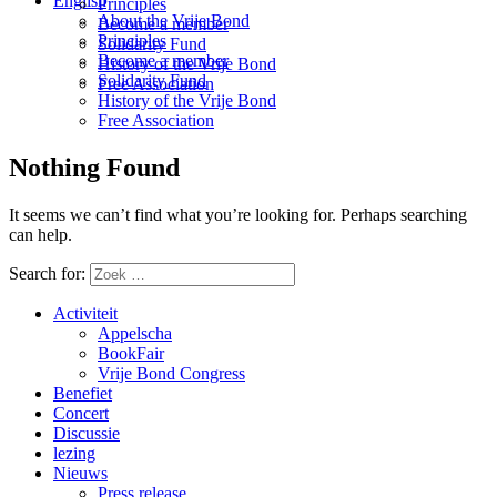
English
Principles
About the Vrije Bond
Become a member
Principles
Solidarity Fund
Become a member
History of the Vrije Bond
Solidarity Fund
Free Association
History of the Vrije Bond
Free Association
Nothing Found
It seems we can’t find what you’re looking for. Perhaps searching
can help.
Search for:
Activiteit
Appelscha
BookFair
Vrije Bond Congress
Benefiet
Concert
Discussie
lezing
Nieuws
Press release