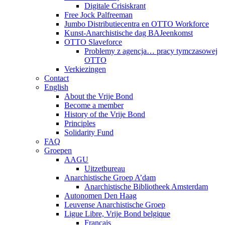
Digitale Crisiskrant
Free Jock Palfreeman
Jumbo Distributiecentra en OTTO Workforce
Kunst-Anarchistische dag BAJeenkomst
OTTO Slaveforce
Problemy z agencja… pracy tymczasowej
OTTO
Verkiezingen
Contact
English
About the Vrije Bond
Become a member
History of the Vrije Bond
Principles
Solidarity Fund
FAQ
Groepen
AAGU
Uitzetbureau
Anarchistische Groep A’dam
Anarchistische Bibliotheek Amsterdam
Autonomen Den Haag
Leuvense Anarchistische Groep
Ligue Libre, Vrije Bond belgique
Français