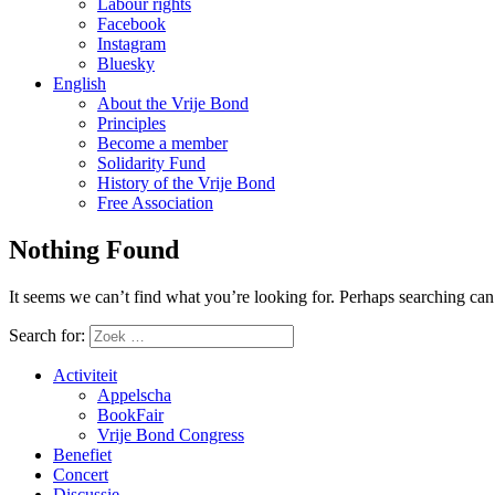
Labour rights
Facebook
Instagram
Bluesky
English
About the Vrije Bond
Principles
Become a member
Solidarity Fund
History of the Vrije Bond
Free Association
Nothing Found
It seems we can’t find what you’re looking for. Perhaps searching can
Search for:
Activiteit
Appelscha
BookFair
Vrije Bond Congress
Benefiet
Concert
Discussie