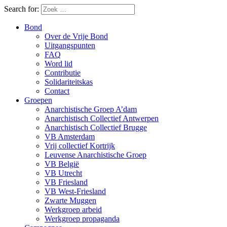
Search for:
Bond
Over de Vrije Bond
Uitgangspunten
FAQ
Word lid
Contributie
Solidariteitskas
Contact
Groepen
Anarchistische Groep A’dam
Anarchistisch Collectief Antwerpen
Anarchistisch Collectief Brugge
VB Amsterdam
Vrij collectief Kortrijk
Leuvense Anarchistische Groep
VB België
VB Utrecht
VB Friesland
VB West-Friesland
Zwarte Muggen
Werkgroep arbeid
Werkgroep propaganda