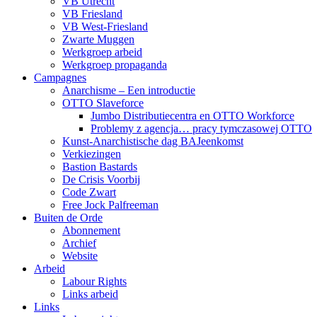
VB Utrecht
VB Friesland
VB West-Friesland
Zwarte Muggen
Werkgroep arbeid
Werkgroep propaganda
Campagnes
Anarchisme – Een introductie
OTTO Slaveforce
Jumbo Distributiecentra en OTTO Workforce
Problemy z agencja… pracy tymczasowej OTTO
Kunst-Anarchistische dag BAJeenkomst
Verkiezingen
Bastion Bastards
De Crisis Voorbij
Code Zwart
Free Jock Palfreeman
Buiten de Orde
Abonnement
Archief
Website
Arbeid
Labour Rights
Links arbeid
Links