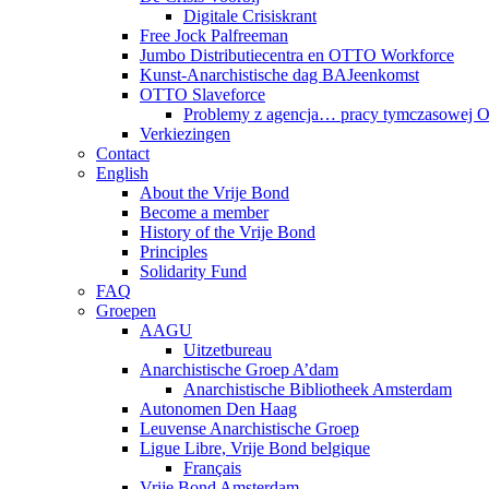
Digitale Crisiskrant
Free Jock Palfreeman
Jumbo Distributiecentra en OTTO Workforce
Kunst-Anarchistische dag BAJeenkomst
OTTO Slaveforce
Problemy z agencja… pracy tymczasowej
Verkiezingen
Contact
English
About the Vrije Bond
Become a member
History of the Vrije Bond
Principles
Solidarity Fund
FAQ
Groepen
AAGU
Uitzetbureau
Anarchistische Groep A’dam
Anarchistische Bibliotheek Amsterdam
Autonomen Den Haag
Leuvense Anarchistische Groep
Ligue Libre, Vrije Bond belgique
Français
Vrije Bond Amsterdam