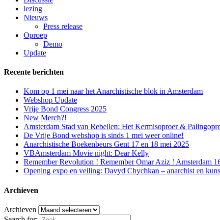
lezing
Nieuws
Press release
Oproep
Demo
Update
Recente berichten
Kom op 1 mei naar het Anarchistische blok in Amsterdam
Webshop Update
Vrije Bond Congress 2025
New Merch?!
Amsterdam Stad van Rebellen: Het Kermisoproer & Palingopr
De Vrije Bond webshop is sinds 1 mei weer online!
Anarchistische Boekenbeurs Gent 17 en 18 mei 2025
VBAmsterdam Movie night: Dear Kelly
Remember Revolution ! Remember Omar Aziz ! Amsterdam 16 f
Opening expo en veiling: Davyd Chychkan – anarchist en kuns
Archieven
Archieven
Search for: