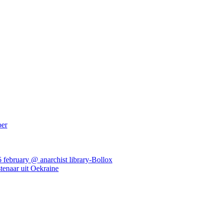
oer
ebruary @ anarchist library-Bollox
tenaar uit Oekraine