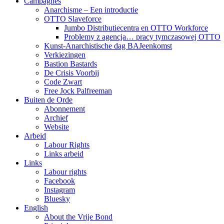
Campagnes
Anarchisme – Een introductie
OTTO Slaveforce
Jumbo Distributiecentra en OTTO Workforce
Problemy z agencja… pracy tymczasowej OTTO
Kunst-Anarchistische dag BAJeenkomst
Verkiezingen
Bastion Bastards
De Crisis Voorbij
Code Zwart
Free Jock Palfreeman
Buiten de Orde
Abonnement
Archief
Website
Arbeid
Labour Rights
Links arbeid
Links
Labour rights
Facebook
Instagram
Bluesky
English
About the Vrije Bond