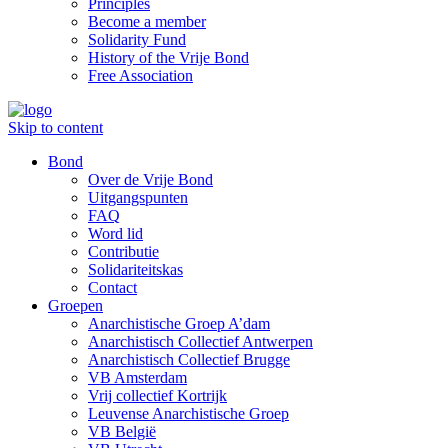
Principles
Become a member
Solidarity Fund
History of the Vrije Bond
Free Association
Skip to content
Bond
Over de Vrije Bond
Uitgangspunten
FAQ
Word lid
Contributie
Solidariteitskas
Contact
Groepen
Anarchistische Groep A’dam
Anarchistisch Collectief Antwerpen
Anarchistisch Collectief Brugge
VB Amsterdam
Vrij collectief Kortrijk
Leuvense Anarchistische Groep
VB België