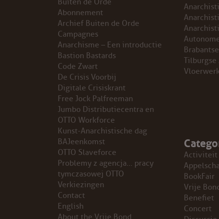
Buiten de Orde
Anarchist
Abonnement
GROEPEN
Anarchist
Archief Buiten de Orde
Anarchist
Campagnes
Autonome
ANARCHISTISCHE GROEP A’DAM
Anarchisme – Een introductie
Brabantse
Bastion Bastards
Tilburgse
Code Zwart
ANARCHISTISCH COLLECTIEF ANTWERPEN
Vloerwer
De Crisis Voorbij
Digitale Crisiskrant
ANARCHISTISCH COLLECTIEF BRUGGE
Free Jock Palfreeman
Jumbo Distributiecentra en
VB AMSTERDAM
OTTO Workforce
Kunst-Anarchistische dag
Catego
VRIJ COLLECTIEF KORTRIJK
BAJeenkomst
OTTO Slaveforce
Activiteit
Problemy z agencja… pracy
LEUVENSE ANARCHISTISCHE GROEP
Appelsch
tymczasowej OTTO
BookFair
Verkiezingen
Vrije Bon
VB BELGIË
Contact
Benefiet
English
Concert
VB UTRECHT
About the Vrije Bond