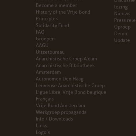
Discussie
Become a member
lezing
VB FRIESLAND
History of the Vrije Bond
Nieuws
Principles
Press rel
Solidarity Fund
VB WEST-FRIESLAND
Oproep
FAQ
Demo
Groepen
Update
ZWARTE MUGGEN
AAGU
Uitzetbureau
WERKGROEP ARBEID
Anarchistische Groep A’dam
Anarchistische Bibliotheek
WERKGROEP PROPAGANDA
Amsterdam
Autonomen Den Haag
Leuvense Anarchistische Groep
CAMPAGNES
Ligue Libre, Vrije Bond belgique
Français
ANARCHISME – EEN INTRODUCTIE
Vrije Bond Amsterdam
Werkgroep propaganda
OTTO SLAVEFORCE
Info / Downloads
Links
Logo’s
JUMBO DISTRIBUTIECENTRA EN OTTO WORKFORCE