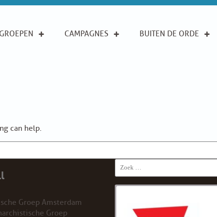
GROEPEN
CAMPAGNES
BUITEN DE ORDE
ing can help.
Search
l
for:
ische Groep Amsterdam
archistische Groep