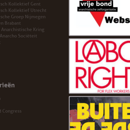
isch Kollektief Gent
isch Kollektief Utrecht
ische Groep Nijmegen
n Brabant
 Anarchistische Kring
 Anarcho Sociëteit
k
rieën
a
d Congress