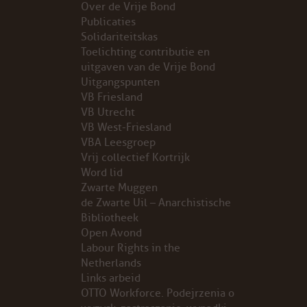
Over de Vrije Bond
Publicaties
PROBLEMY Z AGENCJA… PRACY TYMCZASOWEJ OTT
Solidariteitskas
Toelichting contributie en
KUNST-ANARCHISTISCHE DAG BAJEENKOMST
uitgaven van de Vrije Bond
Uitgangspunten
VB Friesland
VERKIEZINGEN
VB Utrecht
VB West-Friesland
BASTION BASTARDS
VBA Leesgroep
Vrij collectief Kortrijk
DE CRISIS VOORBIJ
Word lid
Zwarte Muggen
CODE ZWART
de Zwarte Uil – Anarchistische
Bibliotheek
Open Avond
FREE JOCK PALFREEMAN
Labour Rights in the
Netherlands
BUITEN DE ORDE
Links arbeid
OTTO Workforce. Podejrzenia o
ABONNEMENT