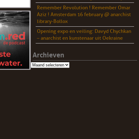
Remember Revolution ! Remember Omar
Aziz ! Amsterdam 16 february @ anarchist
library-Bollox
Opening expo en veiling: Davyd Chychkan
– anarchist en kunstenaar uit Oekraine
Archieven
Archieven