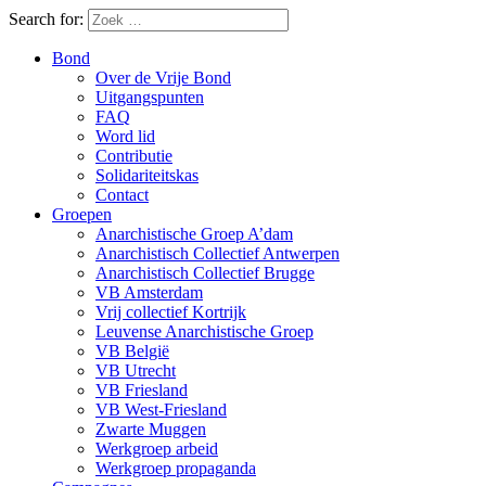
Search for:
Bond
Over de Vrije Bond
Uitgangspunten
FAQ
Word lid
Contributie
Solidariteitskas
Contact
Groepen
Anarchistische Groep A’dam
Anarchistisch Collectief Antwerpen
Anarchistisch Collectief Brugge
VB Amsterdam
Vrij collectief Kortrijk
Leuvense Anarchistische Groep
VB België
VB Utrecht
VB Friesland
VB West-Friesland
Zwarte Muggen
Werkgroep arbeid
Werkgroep propaganda