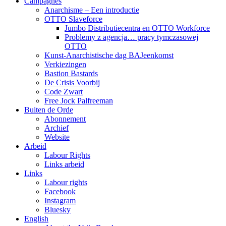
Campagnes
Anarchisme – Een introductie
OTTO Slaveforce
Jumbo Distributiecentra en OTTO Workforce
Problemy z agencja… pracy tymczasowej
OTTO
Kunst-Anarchistische dag BAJeenkomst
Verkiezingen
Bastion Bastards
De Crisis Voorbij
Code Zwart
Free Jock Palfreeman
Buiten de Orde
Abonnement
Archief
Website
Arbeid
Labour Rights
Links arbeid
Links
Labour rights
Facebook
Instagram
Bluesky
English