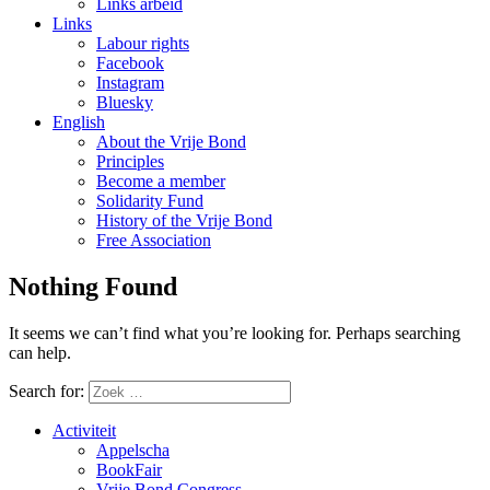
Links arbeid
Links
Labour rights
Facebook
Instagram
Bluesky
English
About the Vrije Bond
Principles
Become a member
Solidarity Fund
History of the Vrije Bond
Free Association
Nothing Found
It seems we can’t find what you’re looking for. Perhaps searching
can help.
Search for:
Activiteit
Appelscha
BookFair
Vrije Bond Congress