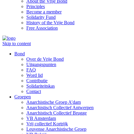
About the Vrije Bond
Principles
Become a member
Solidarity Fund
History of the Vrije Bond
Free Association
Skip to content
Bond
Over de Vrije Bond
Uitgangspunten
FAQ
Word lid
Contributie
Solidariteitskas
Contact
Groepen
Anarchistische Groep A’dam
Anarchistisch Collectief Antwerpen
Anarchistisch Collectief Brugge
VB Amsterdam
Vrij collectief Kortrijk
Leuvense Anarchistische Groep