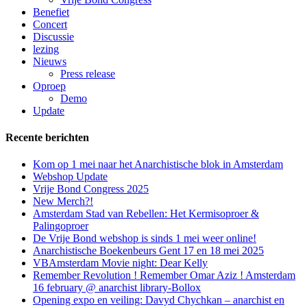
Benefiet
Concert
Discussie
lezing
Nieuws
Press release
Oproep
Demo
Update
Recente berichten
Kom op 1 mei naar het Anarchistische blok in Amsterdam
Webshop Update
Vrije Bond Congress 2025
New Merch?!
Amsterdam Stad van Rebellen: Het Kermisoproer &
Palingoproer
De Vrije Bond webshop is sinds 1 mei weer online!
Anarchistische Boekenbeurs Gent 17 en 18 mei 2025
VBAmsterdam Movie night: Dear Kelly
Remember Revolution ! Remember Omar Aziz ! Amsterdam
16 february @ anarchist library-Bollox
Opening expo en veiling: Davyd Chychkan – anarchist en