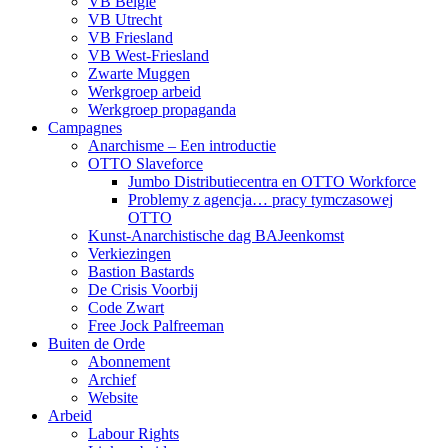
VB België
VB Utrecht
VB Friesland
VB West-Friesland
Zwarte Muggen
Werkgroep arbeid
Werkgroep propaganda
Campagnes
Anarchisme – Een introductie
OTTO Slaveforce
Jumbo Distributiecentra en OTTO Workforce
Problemy z agencja… pracy tymczasowej
OTTO
Kunst-Anarchistische dag BAJeenkomst
Verkiezingen
Bastion Bastards
De Crisis Voorbij
Code Zwart
Free Jock Palfreeman
Buiten de Orde
Abonnement
Archief
Website
Arbeid
Labour Rights