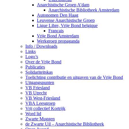
Anarchistische Groep A’dam
Anarchistische Bibliotheek Amsterdam
Autonomen Den Haag
Leuvense Anarchistische Groep
Ligue Libre, Vrije Bond belgique
Français
Vrije Bond Amsterdam
Werkgroep propaganda
Info / Downloads
Links
Logo’s
Over de Vrije Bond
Publicaties
Solidariteitskas
Toelichting contributie en uitgaven van de Vrije Bond
Uitgangspunten
VB Friesland
VB Utrecht
VB West-Friesland
VBA Leesgroep
Vrij collectief Kortrijk
Word lid
Zwarte Muggen
de Zwarte Uil – Anarchistische Bibliotheek