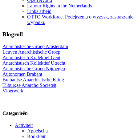
Open Avond
Labour Rights in the Netherlands
Links arbeid
OTTO Workforce. Podejrzenia o wyzysk, zastraszanie,
wypadki.
Blogroll
Anarchistische Groep Amsterdam
Leuven Anarchistische Groep
Anarchistisch Kollektief Gent
Anarchistisch Kollektief Utrecht
Anarchistische Groep Nijmegen
Autonomen Brabant
Brabantse Anarchistische Kring
Tilburgse Anarcho Sociëteit
Vloerwerk
Categorieën
Activiteit
Appelscha
BookFair