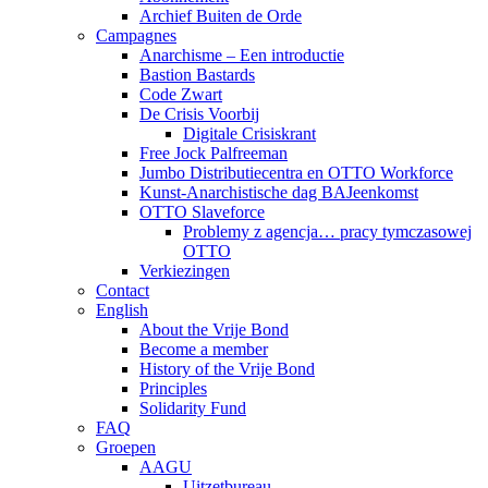
Archief Buiten de Orde
Campagnes
Anarchisme – Een introductie
Bastion Bastards
Code Zwart
De Crisis Voorbij
Digitale Crisiskrant
Free Jock Palfreeman
Jumbo Distributiecentra en OTTO Workforce
Kunst-Anarchistische dag BAJeenkomst
OTTO Slaveforce
Problemy z agencja… pracy tymczasowej
OTTO
Verkiezingen
Contact
English
About the Vrije Bond
Become a member
History of the Vrije Bond
Principles
Solidarity Fund
FAQ
Groepen
AAGU
Uitzetbureau