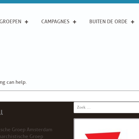
GROEPEN
CAMPAGNES
BUITEN DE ORDE
ing can help.
Search
l
for:
ische Groep Amsterdam
archistische Groep