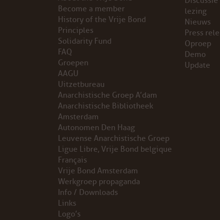
Discussie
Become a member
lezing
VB FRIESLAND
History of the Vrije Bond
Nieuws
Principles
Press rel
Solidarity Fund
VB WEST-FRIESLAND
Oproep
FAQ
Demo
Groepen
Update
ZWARTE MUGGEN
AAGU
Uitzetbureau
WERKGROEP ARBEID
Anarchistische Groep A’dam
Anarchistische Bibliotheek
WERKGROEP PROPAGANDA
Amsterdam
Autonomen Den Haag
Leuvense Anarchistische Groep
CAMPAGNES
Ligue Libre, Vrije Bond belgique
Français
ANARCHISME – EEN INTRODUCTIE
Vrije Bond Amsterdam
Werkgroep propaganda
OTTO SLAVEFORCE
Info / Downloads
Links
Logo’s
JUMBO DISTRIBUTIECENTRA EN OTTO WORKFORCE