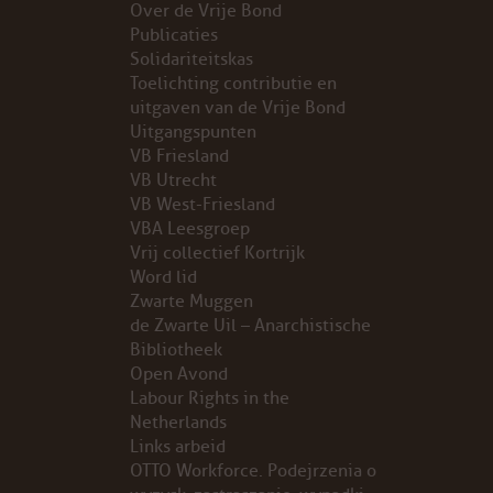
Over de Vrije Bond
Publicaties
PROBLEMY Z AGENCJA… PRACY TYMCZASOWEJ OTT
Solidariteitskas
Toelichting contributie en
KUNST-ANARCHISTISCHE DAG BAJEENKOMST
uitgaven van de Vrije Bond
Uitgangspunten
VB Friesland
VERKIEZINGEN
VB Utrecht
VB West-Friesland
BASTION BASTARDS
VBA Leesgroep
Vrij collectief Kortrijk
DE CRISIS VOORBIJ
Word lid
Zwarte Muggen
CODE ZWART
de Zwarte Uil – Anarchistische
Bibliotheek
Open Avond
FREE JOCK PALFREEMAN
Labour Rights in the
Netherlands
BUITEN DE ORDE
Links arbeid
OTTO Workforce. Podejrzenia o
ABONNEMENT