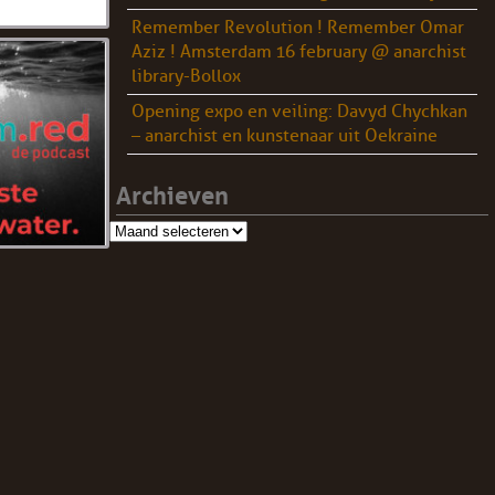
Remember Revolution ! Remember Omar
Aziz ! Amsterdam 16 february @ anarchist
library-Bollox
Opening expo en veiling: Davyd Chychkan
– anarchist en kunstenaar uit Oekraine
Archieven
Archieven