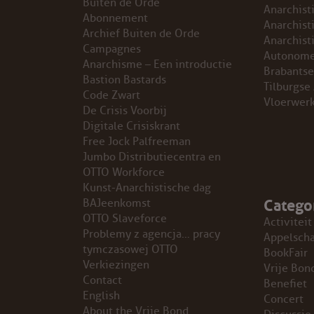
Buiten de Orde
Anarchist
Abonnement
GROEPEN
Anarchist
Archief Buiten de Orde
Anarchist
Campagnes
Autonome
ANARCHISTISCHE GROEP A’DAM
Anarchisme – Een introductie
Brabantse
Bastion Bastards
Tilburgse
Code Zwart
ANARCHISTISCH COLLECTIEF ANTWERPEN
Vloerwer
De Crisis Voorbij
Digitale Crisiskrant
ANARCHISTISCH COLLECTIEF BRUGGE
Free Jock Palfreeman
Jumbo Distributiecentra en
VB AMSTERDAM
OTTO Workforce
Kunst-Anarchistische dag
Catego
VRIJ COLLECTIEF KORTRIJK
BAJeenkomst
OTTO Slaveforce
Activiteit
Problemy z agencja… pracy
LEUVENSE ANARCHISTISCHE GROEP
Appelsch
tymczasowej OTTO
BookFair
Verkiezingen
Vrije Bon
VB BELGIË
Contact
Benefiet
English
Concert
VB UTRECHT
About the Vrije Bond