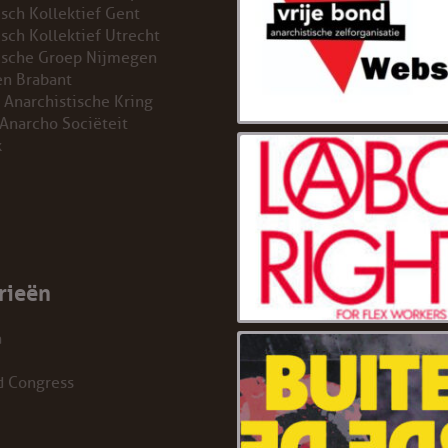
isch Kollektief Gent
isch Kollektief Utrecht
ische Groep Nijmegen
n Brabant
 Anarchistische Kring
 Anarcho Sociëteit
k
rieën
a
d Congress