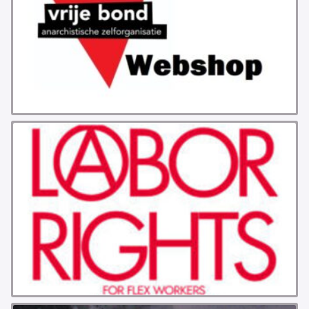
GROEPEN
ANARCHISTISCHE GROEP A’DAM
ANARCHISTISCH COLLECTIEF ANTWERPEN
ANARCHISTISCH COLLECTIEF BRUGGE
VB AMSTERDAM
VRIJ COLLECTIEF KORTRIJK
LEUVENSE ANARCHISTISCHE GROEP
VB BELGIË
VB UTRECHT