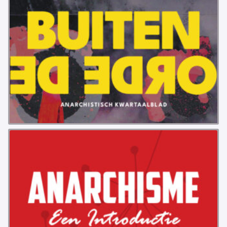
VB FRIESLAND
VB WEST-FRIESLAND
ZWARTE MUGGEN
WERKGROEP ARBEID
WERKGROEP PROPAGANDA
CAMPAGNES
ANARCHISME – EEN INTRODUCTIE
OTTO SLAVEFORCE
JUMBO DISTRIBUTIECENTRA EN OTTO WORKFORCE