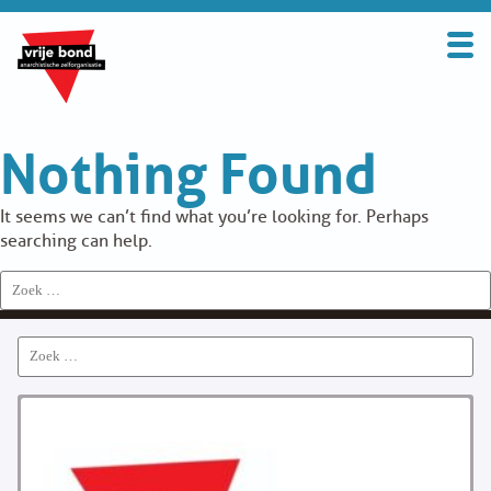
Search
for:
BOND
Nothing Found
OVER DE VRIJE BOND
UITGANGSPUNTEN
It seems we can’t find what you’re looking for. Perhaps
searching can help.
FAQ
Search
for:
WORD LID
Search
CONTRIBUTIE
for:
SOLIDARITEITSKAS
CONTACT