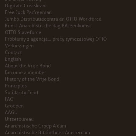
Digitale Crisiskrant
INSTAGRAM
Free Jock Palfreeman
Jumbo Distributiecentra en OTTO Workforce
BLUESKY
Kunst-Anarchistische dag BAJeenkomst
OTTO Slaveforce
Problemy z agencja… pracy tymczasowej OTTO
ENGLISH
Verkiezingen
Contact
ABOUT THE VRIJE BOND
English
About the Vrije Bond
PRINCIPLES
Become a member
History of the Vrije Bond
Principles
BECOME A MEMBER
Solidarity Fund
FAQ
SOLIDARITY FUND
Groepen
AAGU
HISTORY OF THE VRIJE BOND
Uitzetbureau
Anarchistische Groep A’dam
FREE ASSOCIATION
Anarchistische Bibliotheek Amsterdam