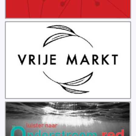
PROBLEMY Z AGENCJA… PRACY TYMCZASOWEJ
OTTO
KUNST-ANARCHISTISCHE DAG BAJEENKOMST
VERKIEZINGEN
BASTION BASTARDS
DE CRISIS VOORBIJ
CODE ZWART
FREE JOCK PALFREEMAN
BUITEN DE ORDE