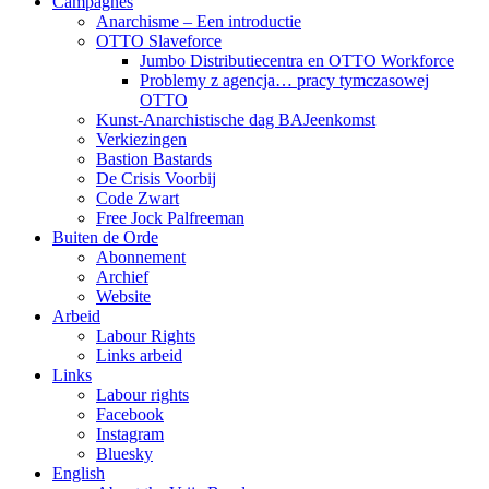
Campagnes
Anarchisme – Een introductie
OTTO Slaveforce
Jumbo Distributiecentra en OTTO Workforce
Problemy z agencja… pracy tymczasowej
OTTO
Kunst-Anarchistische dag BAJeenkomst
Verkiezingen
Bastion Bastards
De Crisis Voorbij
Code Zwart
Free Jock Palfreeman
Buiten de Orde
Abonnement
Archief
Website
Arbeid
Labour Rights
Links arbeid
Links
Labour rights
Facebook
Instagram
Bluesky
English