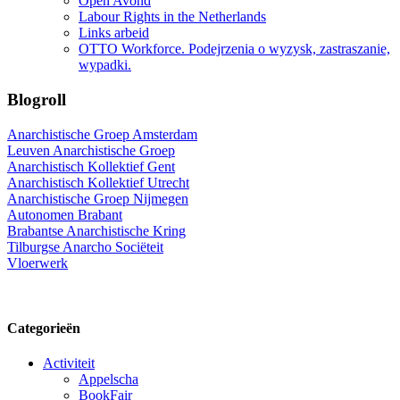
Open Avond
Labour Rights in the Netherlands
Links arbeid
OTTO Workforce. Podejrzenia o wyzysk, zastraszanie,
wypadki.
Blogroll
Anarchistische Groep Amsterdam
Leuven Anarchistische Groep
Anarchistisch Kollektief Gent
Anarchistisch Kollektief Utrecht
Anarchistische Groep Nijmegen
Autonomen Brabant
Brabantse Anarchistische Kring
Tilburgse Anarcho Sociëteit
Vloerwerk
Categorieën
Activiteit
Appelscha
BookFair