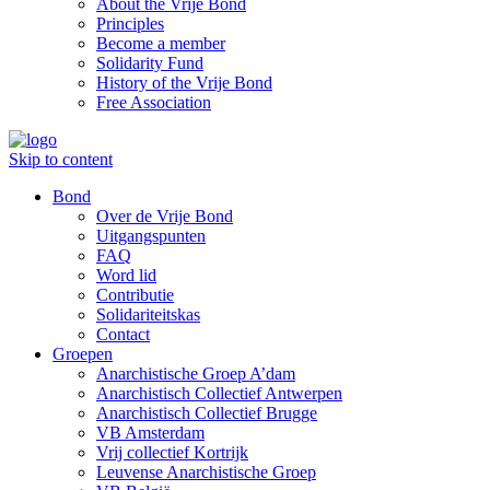
About the Vrije Bond
Principles
Become a member
Solidarity Fund
History of the Vrije Bond
Free Association
Skip to content
Bond
Over de Vrije Bond
Uitgangspunten
FAQ
Word lid
Contributie
Solidariteitskas
Contact
Groepen
Anarchistische Groep A’dam
Anarchistisch Collectief Antwerpen
Anarchistisch Collectief Brugge
VB Amsterdam
Vrij collectief Kortrijk
Leuvense Anarchistische Groep