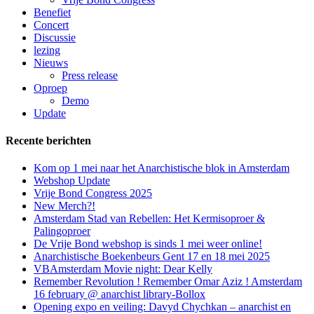
Benefiet
Concert
Discussie
lezing
Nieuws
Press release
Oproep
Demo
Update
Recente berichten
Kom op 1 mei naar het Anarchistische blok in Amsterdam
Webshop Update
Vrije Bond Congress 2025
New Merch?!
Amsterdam Stad van Rebellen: Het Kermisoproer &
Palingoproer
De Vrije Bond webshop is sinds 1 mei weer online!
Anarchistische Boekenbeurs Gent 17 en 18 mei 2025
VBAmsterdam Movie night: Dear Kelly
Remember Revolution ! Remember Omar Aziz ! Amsterdam
16 february @ anarchist library-Bollox
Opening expo en veiling: Davyd Chychkan – anarchist en