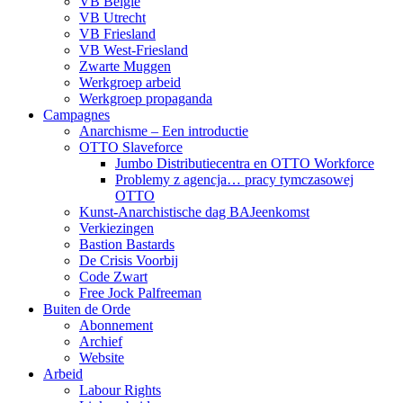
VB België
VB Utrecht
VB Friesland
VB West-Friesland
Zwarte Muggen
Werkgroep arbeid
Werkgroep propaganda
Campagnes
Anarchisme – Een introductie
OTTO Slaveforce
Jumbo Distributiecentra en OTTO Workforce
Problemy z agencja… pracy tymczasowej
OTTO
Kunst-Anarchistische dag BAJeenkomst
Verkiezingen
Bastion Bastards
De Crisis Voorbij
Code Zwart
Free Jock Palfreeman
Buiten de Orde
Abonnement
Archief
Website
Arbeid
Labour Rights