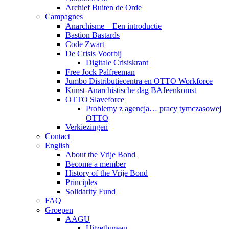
Archief Buiten de Orde
Campagnes
Anarchisme – Een introductie
Bastion Bastards
Code Zwart
De Crisis Voorbij
Digitale Crisiskrant
Free Jock Palfreeman
Jumbo Distributiecentra en OTTO Workforce
Kunst-Anarchistische dag BAJeenkomst
OTTO Slaveforce
Problemy z agencja… pracy tymczasowej
OTTO
Verkiezingen
Contact
English
About the Vrije Bond
Become a member
History of the Vrije Bond
Principles
Solidarity Fund
FAQ
Groepen
AAGU
Uitzetbureau