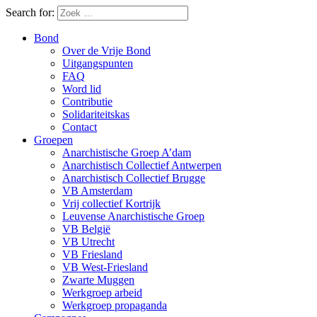
Search for:
Bond
Over de Vrije Bond
Uitgangspunten
FAQ
Word lid
Contributie
Solidariteitskas
Contact
Groepen
Anarchistische Groep A’dam
Anarchistisch Collectief Antwerpen
Anarchistisch Collectief Brugge
VB Amsterdam
Vrij collectief Kortrijk
Leuvense Anarchistische Groep
VB België
VB Utrecht
VB Friesland
VB West-Friesland
Zwarte Muggen
Werkgroep arbeid
Werkgroep propaganda