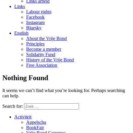
Links arbeid
Links
Labour rights
Facebook
Instagram
Bluesky
English
About the Vrije Bond
Principles
Become a member
Solidarity Fund
History of the Vrije Bond
Free Association
Nothing Found
It seems we can’t find what you’re looking for. Perhaps searching
can help.
Search for:
Activiteit
Appelscha
BookFair
Vrije Bond Congress