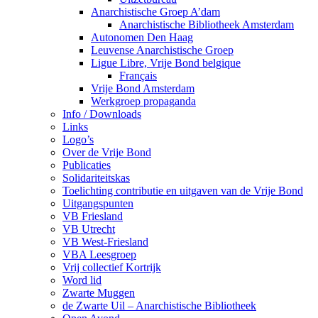
Anarchistische Groep A’dam
Anarchistische Bibliotheek Amsterdam
Autonomen Den Haag
Leuvense Anarchistische Groep
Ligue Libre, Vrije Bond belgique
Français
Vrije Bond Amsterdam
Werkgroep propaganda
Info / Downloads
Links
Logo’s
Over de Vrije Bond
Publicaties
Solidariteitskas
Toelichting contributie en uitgaven van de Vrije Bond
Uitgangspunten
VB Friesland
VB Utrecht
VB West-Friesland
VBA Leesgroep
Vrij collectief Kortrijk
Word lid
Zwarte Muggen
de Zwarte Uil – Anarchistische Bibliotheek