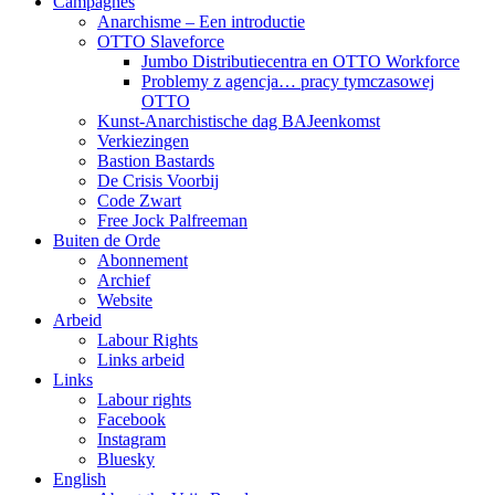
Campagnes
Anarchisme – Een introductie
OTTO Slaveforce
Jumbo Distributiecentra en OTTO Workforce
Problemy z agencja… pracy tymczasowej
OTTO
Kunst-Anarchistische dag BAJeenkomst
Verkiezingen
Bastion Bastards
De Crisis Voorbij
Code Zwart
Free Jock Palfreeman
Buiten de Orde
Abonnement
Archief
Website
Arbeid
Labour Rights
Links arbeid
Links
Labour rights
Facebook
Instagram
Bluesky
English