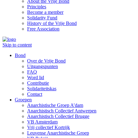
About the Vrije Bond
Principles
Become a member
Solidarity Fund
History of the Vrije Bond
Free Association
Skip to content
Bond
Over de Vrije Bond
Uitgangspunten
FAQ
Word lid
Contributie
Solidariteitskas
Contact
Groepen
Anarchistische Groep A’dam
Anarchistisch Collectief Antwerpen
Anarchistisch Collectief Brugge
VB Amsterdam
Vrij collectief Kortrijk
Leuvense Anarchistische Groep