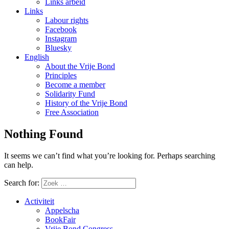
Links arbeid
Links
Labour rights
Facebook
Instagram
Bluesky
English
About the Vrije Bond
Principles
Become a member
Solidarity Fund
History of the Vrije Bond
Free Association
Nothing Found
It seems we can’t find what you’re looking for. Perhaps searching
can help.
Search for:
Activiteit
Appelscha
BookFair
Vrije Bond Congress