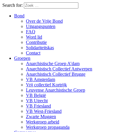
Search for:
Bond
Over de Vrije Bond
Uitgangspunten
FAQ
Word lid
Contributie
Solidariteitskas
Contact
Groepen
Anarchistische Groep A’dam
Anarchistisch Collectief Antwerpen
Anarchistisch Collectief Brugge
VB Amsterdam
Vrij collectief Kortrijk
Leuvense Anarchistische Groep
VB België
VB Utrecht
VB Friesland
VB West-Friesland
Zwarte Muggen
Werkgroep arbeid
Werkgroep propaganda