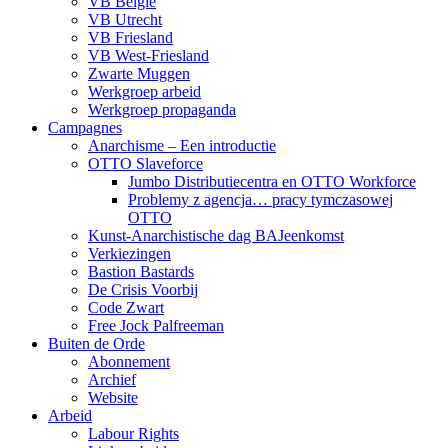
VB België
VB Utrecht
VB Friesland
VB West-Friesland
Zwarte Muggen
Werkgroep arbeid
Werkgroep propaganda
Campagnes
Anarchisme – Een introductie
OTTO Slaveforce
Jumbo Distributiecentra en OTTO Workforce
Problemy z agencja… pracy tymczasowej
OTTO
Kunst-Anarchistische dag BAJeenkomst
Verkiezingen
Bastion Bastards
De Crisis Voorbij
Code Zwart
Free Jock Palfreeman
Buiten de Orde
Abonnement
Archief
Website
Arbeid
Labour Rights