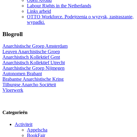
Open Avond
Labour Rights in the Netherlands
Links arbeid
OTTO Workforce. Podejrzenia o wyzysk, zastraszanie,
wypadki.
Blogroll
Anarchistische Groep Amsterdam
Leuven Anarchistische Groep
Anarchistisch Kollektief Gent
Anarchistisch Kollektief Utrecht
Anarchistische Groep Nijmegen
Autonomen Brabant
Brabantse Anarchistische Kring
Tilburgse Anarcho Sociëteit
Vloerwerk
Categorieën
Activiteit
Appelscha
BookFair