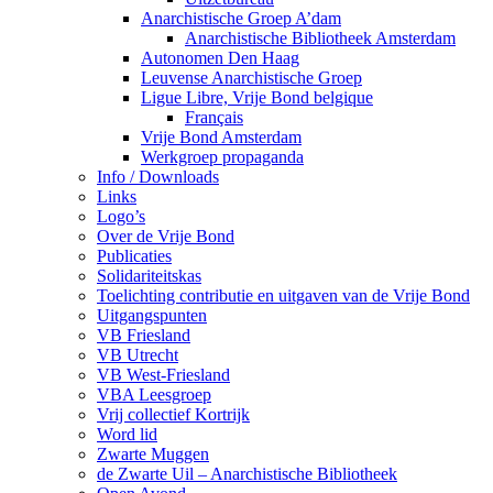
Anarchistische Groep A’dam
Anarchistische Bibliotheek Amsterdam
Autonomen Den Haag
Leuvense Anarchistische Groep
Ligue Libre, Vrije Bond belgique
Français
Vrije Bond Amsterdam
Werkgroep propaganda
Info / Downloads
Links
Logo’s
Over de Vrije Bond
Publicaties
Solidariteitskas
Toelichting contributie en uitgaven van de Vrije Bond
Uitgangspunten
VB Friesland
VB Utrecht
VB West-Friesland
VBA Leesgroep
Vrij collectief Kortrijk
Word lid
Zwarte Muggen
de Zwarte Uil – Anarchistische Bibliotheek