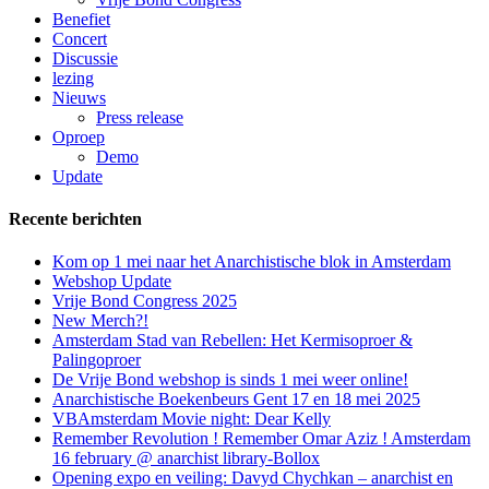
Benefiet
Concert
Discussie
lezing
Nieuws
Press release
Oproep
Demo
Update
Recente berichten
Kom op 1 mei naar het Anarchistische blok in Amsterdam
Webshop Update
Vrije Bond Congress 2025
New Merch?!
Amsterdam Stad van Rebellen: Het Kermisoproer &
Palingoproer
De Vrije Bond webshop is sinds 1 mei weer online!
Anarchistische Boekenbeurs Gent 17 en 18 mei 2025
VBAmsterdam Movie night: Dear Kelly
Remember Revolution ! Remember Omar Aziz ! Amsterdam
16 february @ anarchist library-Bollox
Opening expo en veiling: Davyd Chychkan – anarchist en