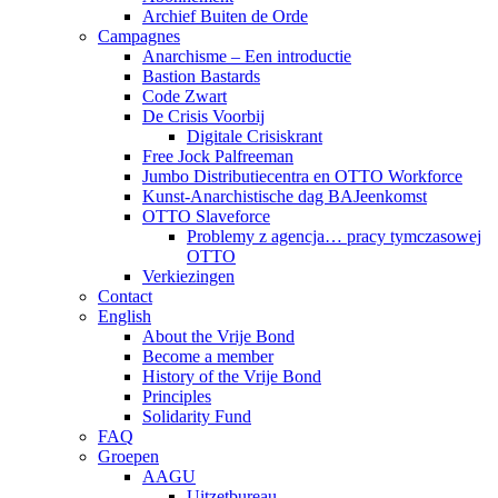
Archief Buiten de Orde
Campagnes
Anarchisme – Een introductie
Bastion Bastards
Code Zwart
De Crisis Voorbij
Digitale Crisiskrant
Free Jock Palfreeman
Jumbo Distributiecentra en OTTO Workforce
Kunst-Anarchistische dag BAJeenkomst
OTTO Slaveforce
Problemy z agencja… pracy tymczasowej
OTTO
Verkiezingen
Contact
English
About the Vrije Bond
Become a member
History of the Vrije Bond
Principles
Solidarity Fund
FAQ
Groepen
AAGU
Uitzetbureau