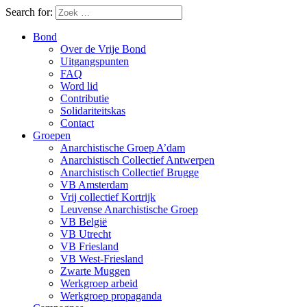
Search for:
Bond
Over de Vrije Bond
Uitgangspunten
FAQ
Word lid
Contributie
Solidariteitskas
Contact
Groepen
Anarchistische Groep A’dam
Anarchistisch Collectief Antwerpen
Anarchistisch Collectief Brugge
VB Amsterdam
Vrij collectief Kortrijk
Leuvense Anarchistische Groep
VB België
VB Utrecht
VB Friesland
VB West-Friesland
Zwarte Muggen
Werkgroep arbeid
Werkgroep propaganda