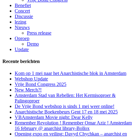
Benefiet
Concert
Discussie
lezing
Nieuws
Press release
Oproep
Demo
Update
Recente berichten
Kom op 1 mei naar het Anarchistische blok in Amsterdam
Webshop Update
Vrije Bond Congress 2025
New Merch?!
Amsterdam Stad van Rebellen: Het Kermisoproer &
Palingoproer
De Vrije Bond webshop is sinds 1 mei weer online!
Anarchistische Boekenbeurs Gent 17 en 18 mei 2025
VBAmsterdam Movie night: Dear Kelly
Remember Revolution ! Remember Omar Aziz ! Amsterdam
16 february @ anarchist library-Bollox
Opening expo en veiling: Davyd Chychkan – anarchist en