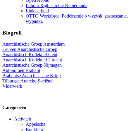
Open Avond
Labour Rights in the Netherlands
Links arbeid
OTTO Workforce. Podejrzenia o wyzysk, zastraszanie,
wypadki.
Blogroll
Anarchistische Groep Amsterdam
Leuven Anarchistische Groep
Anarchistisch Kollektief Gent
Anarchistisch Kollektief Utrecht
Anarchistische Groep Nijmegen
Autonomen Brabant
Brabantse Anarchistische Kring
Tilburgse Anarcho Sociëteit
Vloerwerk
Categorieën
Activiteit
Appelscha
BookFair