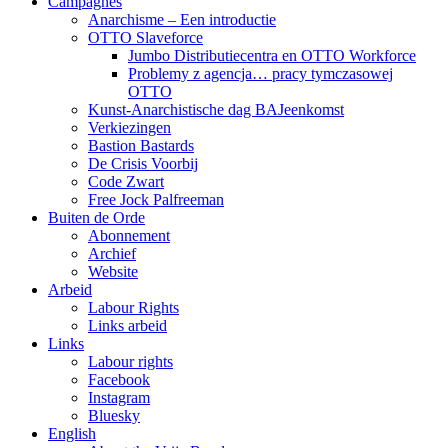
Campagnes
Anarchisme – Een introductie
OTTO Slaveforce
Jumbo Distributiecentra en OTTO Workforce
Problemy z agencja… pracy tymczasowej
OTTO
Kunst-Anarchistische dag BAJeenkomst
Verkiezingen
Bastion Bastards
De Crisis Voorbij
Code Zwart
Free Jock Palfreeman
Buiten de Orde
Abonnement
Archief
Website
Arbeid
Labour Rights
Links arbeid
Links
Labour rights
Facebook
Instagram
Bluesky
English