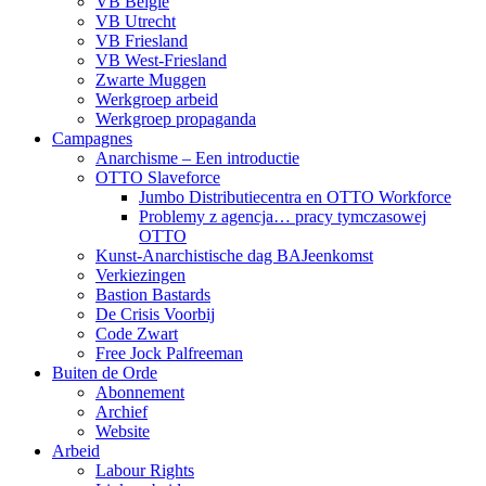
VB België
VB Utrecht
VB Friesland
VB West-Friesland
Zwarte Muggen
Werkgroep arbeid
Werkgroep propaganda
Campagnes
Anarchisme – Een introductie
OTTO Slaveforce
Jumbo Distributiecentra en OTTO Workforce
Problemy z agencja… pracy tymczasowej
OTTO
Kunst-Anarchistische dag BAJeenkomst
Verkiezingen
Bastion Bastards
De Crisis Voorbij
Code Zwart
Free Jock Palfreeman
Buiten de Orde
Abonnement
Archief
Website
Arbeid
Labour Rights