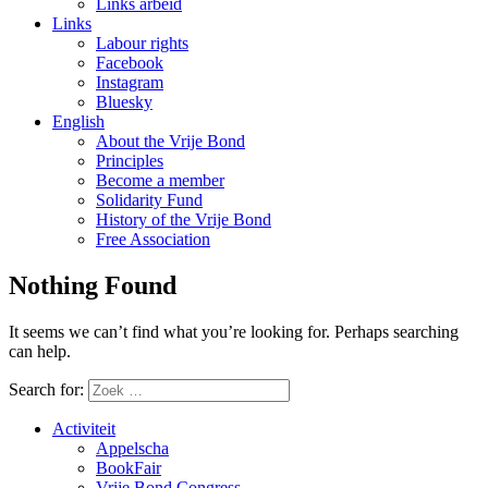
Links arbeid
Links
Labour rights
Facebook
Instagram
Bluesky
English
About the Vrije Bond
Principles
Become a member
Solidarity Fund
History of the Vrije Bond
Free Association
Nothing Found
It seems we can’t find what you’re looking for. Perhaps searching
can help.
Search for:
Activiteit
Appelscha
BookFair
Vrije Bond Congress