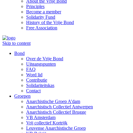
About the Vrije Bond
Principles
Become a member
Solidarity Fund
History of the Vrije Bond
Free Association
Skip to content
Bond
Over de Vrije Bond
Uitgangspunten
FAQ
Word lid
Contributie
Solidariteitskas
Contact
Groepen
Anarchistische Groep A’dam
Anarchistisch Collectief Antwerpen
Anarchistisch Collectief Brugge
VB Amsterdam
Vrij collectief Kortrijk
Leuvense Anarchistische Groep