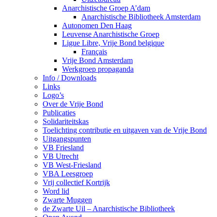
Anarchistische Groep A’dam
Anarchistische Bibliotheek Amsterdam
Autonomen Den Haag
Leuvense Anarchistische Groep
Ligue Libre, Vrije Bond belgique
Français
Vrije Bond Amsterdam
Werkgroep propaganda
Info / Downloads
Links
Logo’s
Over de Vrije Bond
Publicaties
Solidariteitskas
Toelichting contributie en uitgaven van de Vrije Bond
Uitgangspunten
VB Friesland
VB Utrecht
VB West-Friesland
VBA Leesgroep
Vrij collectief Kortrijk
Word lid
Zwarte Muggen
de Zwarte Uil – Anarchistische Bibliotheek