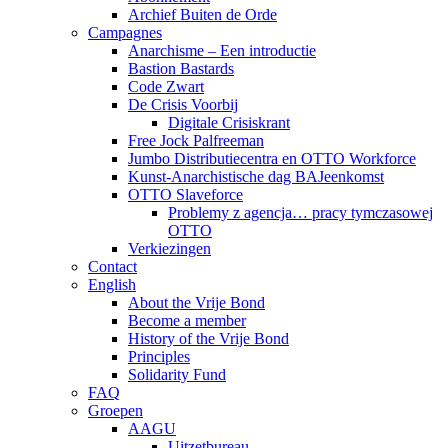
Archief Buiten de Orde
Campagnes
Anarchisme – Een introductie
Bastion Bastards
Code Zwart
De Crisis Voorbij
Digitale Crisiskrant
Free Jock Palfreeman
Jumbo Distributiecentra en OTTO Workforce
Kunst-Anarchistische dag BAJeenkomst
OTTO Slaveforce
Problemy z agencja… pracy tymczasowej
OTTO
Verkiezingen
Contact
English
About the Vrije Bond
Become a member
History of the Vrije Bond
Principles
Solidarity Fund
FAQ
Groepen
AAGU
Uitzetbureau