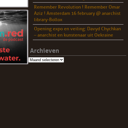
Remember Revolution ! Remember Omar
Aziz ! Amsterdam 16 february @ anarchist
library-Bollox
Opening expo en veiling: Davyd Chychkan
– anarchist en kunstenaar uit Oekraine
Archieven
Archieven