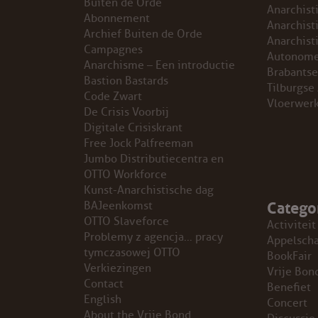
Buiten de Orde
Anarchist
Abonnement
GROEPEN
Anarchist
Archief Buiten de Orde
Anarchist
Campagnes
Autonome
ANARCHISTISCHE GROEP A’DAM
Anarchisme – Een introductie
Brabantse
Bastion Bastards
Tilburgse
Code Zwart
ANARCHISTISCH COLLECTIEF ANTWERPEN
Vloerwer
De Crisis Voorbij
Digitale Crisiskrant
ANARCHISTISCH COLLECTIEF BRUGGE
Free Jock Palfreeman
Jumbo Distributiecentra en
VB AMSTERDAM
OTTO Workforce
Kunst-Anarchistische dag
Catego
VRIJ COLLECTIEF KORTRIJK
BAJeenkomst
OTTO Slaveforce
Activiteit
Problemy z agencja… pracy
LEUVENSE ANARCHISTISCHE GROEP
Appelsch
tymczasowej OTTO
BookFair
Verkiezingen
Vrije Bon
VB BELGIË
Contact
Benefiet
English
Concert
VB UTRECHT
About the Vrije Bond