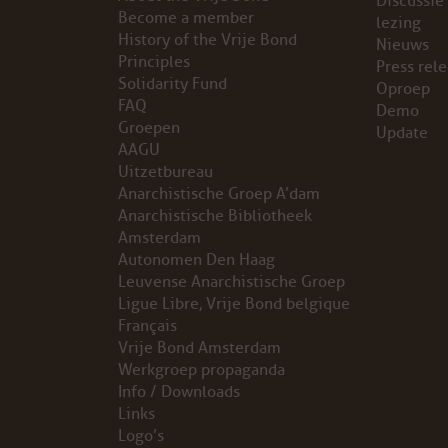
Discussie
Become a member
lezing
VB FRIESLAND
History of the Vrije Bond
Nieuws
Principles
Press rel
Solidarity Fund
VB WEST-FRIESLAND
Oproep
FAQ
Demo
Groepen
Update
ZWARTE MUGGEN
AAGU
Uitzetbureau
WERKGROEP ARBEID
Anarchistische Groep A’dam
Anarchistische Bibliotheek
WERKGROEP PROPAGANDA
Amsterdam
Autonomen Den Haag
Leuvense Anarchistische Groep
CAMPAGNES
Ligue Libre, Vrije Bond belgique
Français
ANARCHISME – EEN INTRODUCTIE
Vrije Bond Amsterdam
Werkgroep propaganda
OTTO SLAVEFORCE
Info / Downloads
Links
Logo’s
JUMBO DISTRIBUTIECENTRA EN OTTO WORKFORCE