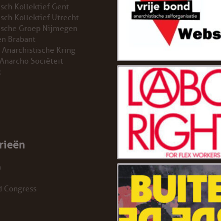
isch Kollektief Gent
isch Kollektief Utrecht
ische Groep Nijmegen
n Brabant
 Anarchistische Kring
 Anarcho Sociëteit
k
rieën
a
d Congress