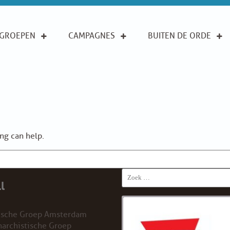
GROEPEN
CAMPAGNES
BUITEN DE ORDE
ing can help.
Search
l
for:
ische Groep Amsterdam
archistische Groep