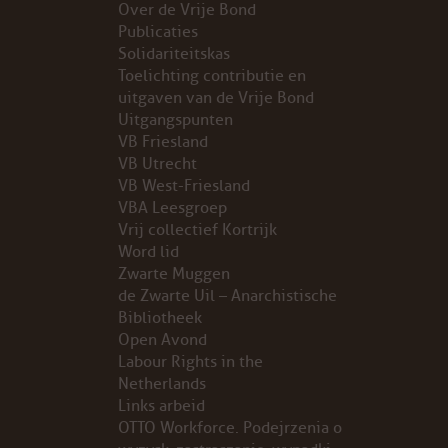
Over de Vrije Bond
Publicaties
PROBLEMY Z AGENCJA… PRACY TYMCZASOWEJ OTT
Solidariteitskas
Toelichting contributie en
KUNST-ANARCHISTISCHE DAG BAJEENKOMST
uitgaven van de Vrije Bond
Uitgangspunten
VB Friesland
VERKIEZINGEN
VB Utrecht
VB West-Friesland
BASTION BASTARDS
VBA Leesgroep
Vrij collectief Kortrijk
DE CRISIS VOORBIJ
Word lid
Zwarte Muggen
CODE ZWART
de Zwarte Uil – Anarchistische
Bibliotheek
Open Avond
FREE JOCK PALFREEMAN
Labour Rights in the
Netherlands
BUITEN DE ORDE
Links arbeid
OTTO Workforce. Podejrzenia o
ABONNEMENT