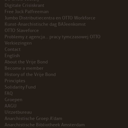
Digitale Crisiskrant
INSTAGRAM
Free Jock Palfreeman
Jumbo Distributiecentra en OTTO Workforce
BLUESKY
Kunst-Anarchistische dag BAJeenkomst
OTTO Slaveforce
Problemy z agencja… pracy tymczasowej OTTO
ENGLISH
Verkiezingen
Contact
ABOUT THE VRIJE BOND
English
About the Vrije Bond
PRINCIPLES
Become a member
History of the Vrije Bond
Principles
BECOME A MEMBER
Solidarity Fund
FAQ
SOLIDARITY FUND
Groepen
AAGU
HISTORY OF THE VRIJE BOND
Uitzetbureau
Anarchistische Groep A’dam
FREE ASSOCIATION
Anarchistische Bibliotheek Amsterdam