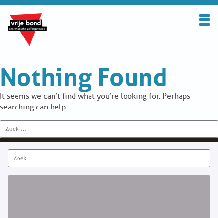
Search
for:
BOND
Nothing Found
OVER DE VRIJE BOND
UITGANGSPUNTEN
It seems we can’t find what you’re looking for. Perhaps
searching can help.
FAQ
Search
for:
WORD LID
Search
CONTRIBUTIE
for:
SOLIDARITEITSKAS
CONTACT