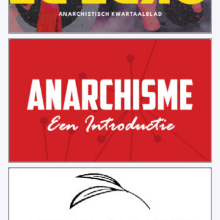
PROBLEMY Z AGENCJA… PRACY TYMCZASOWEJ
OTTO
KUNST-ANARCHISTISCHE DAG BAJEENKOMST
VERKIEZINGEN
BASTION BASTARDS
DE CRISIS VOORBIJ
CODE ZWART
FREE JOCK PALFREEMAN
BUITEN DE ORDE