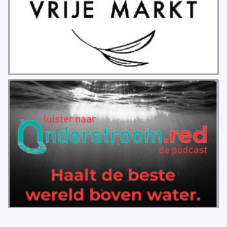
ABONNEMENT
ARCHIEF
WEBSITE
ARBEID
LABOUR RIGHTS
LINKS ARBEID
LINKS
LABOUR RIGHTS
FACEBOOK