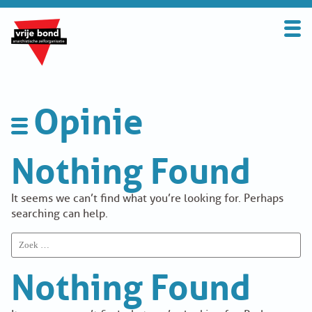
Search
for:
BOND
OVER DE VRIJE BOND
Opinie
UITGANGSPUNTEN
Nothing Found
Activiteit
FAQ
WORD LID
It seems we can’t find what you’re looking for. Perhaps
Appelscha
searching can help.
CONTRIBUTIE
Search
BookFair
for:
Nothing Found
SOLIDARITEITSKAS
Vrije Bond Congress
CONTACT