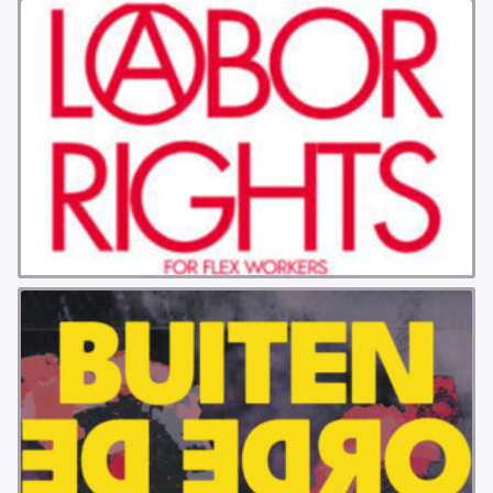
VB FRIESLAND
Demo
VB WEST-FRIESLAND
Update
ZWARTE MUGGEN
WERKGROEP ARBEID
WERKGROEP PROPAGANDA
CAMPAGNES
ANARCHISME – EEN INTRODUCTIE
OTTO SLAVEFORCE
JUMBO DISTRIBUTIECENTRA EN OTTO WORKFORCE